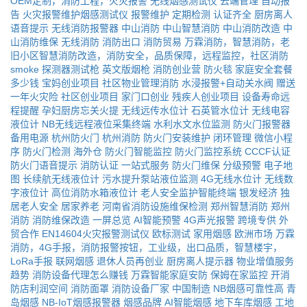
OEM定制，消防工程，火灾报警
无线烟感测试仪
云端管理
自动报
告
火灾报警维护烟感测试仪
报警维护
定期检测
认证齐全
厨房离人
语音提示
无线消防报警器
中山消防
中山智慧消防
中山消防改造
中
山消防维保
无线消防
消防出口
消防贸易
万霖消防，智慧消防，老
旧小区智慧消防改造，消防安全，品质保障，远程监控，社区消防
smoke
探测器测试枪
英文版烟枪
消防创业营
防火毯
家庭安全套餐
多少钱
宝妈创业项目
社区物业管理消防
水浸报警+自动关水阀
赠送
一年火灾险
社区创业项目
家门口创业
残疾人创业项目
设备寿命远
程提醒
孕妇厨房忘关火提
无线远传水位计
石英管水位计
无线电容
液位计
NB无线远程液位采集终端
水利水文水位监测
防火门报警器
备用电源
杭州防火门
杭州消防
防火门安装维护
闭环管理
微信小程
序
防火门检测
海外仓
防火门智能监控
防火门监控系统
CCCF认证
防火门语音提示
消防认证
一站式服务
防火门维保
分级预警
电子地
图
长续航无线液位计
污水提升泵站液位监测
4G无线水位计
无线数
字液位计
高位消防水箱液位计
老人安全监护智能终端
银发经济
独
居老人安全
居家养老
河南省消防设施维保检测
郑州智慧消防
郑州
消防
消防维保改造
一屏总览
AI智能预警
4G声光报警
跨境专供
外
贸合作
EN14604火灾报警测试仪
欧标测试
家用烟感
欧洲市场
万霖
消防，4G手报，消防报警按钮，工业级，出口品质，智慧楼宇，
LoRa手报
联网烟感
退休人员再创业
厨房离人提示器
物业增值服务
趋势
消防设备代理怎么赚钱
万霖智能家庭安防
保姆在家监控
开消
防店利润空间
消防面罩
消防设备厂家
中国制造
NB烟感可靠性高
青
岛烟感
NB-IoT烟感报警器
烟感品牌
AI智能烟感
地下车库烟感
工地