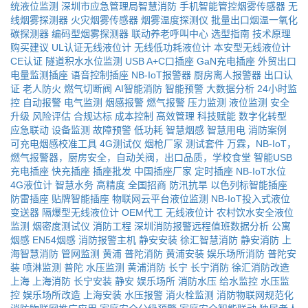
统液位监测
深圳市应急管理局智慧消防
手机智能管控烟雾传感器
无
线烟雾探测器
火灾烟雾传感器
烟雾温度探测仪
批量出口烟温一氧化
碳探测器
编码型烟雾探测器
联动养老呼叫中心
选型指南
技术原理
购买建议
UL认证无线液位计
无线低功耗液位计
本安型无线液位计
CE认证
隧道积水水位监测
USB A+C口插座
GaN充电插座
外贸出口
电量监测插座
语音控制插座
NB-IoT报警器
厨房离人报警器
出口认
证
老人防火
燃气切断阀
AI智能消防
智能预警
大数据分析
24小时监
控
自动报警
电气监测
烟感报警
燃气报警
压力监测
液位监测
安全
升级
风险评估
合规达标
成本控制
高效管理
科技赋能
数字化转型
应急联动
设备监测
故障预警
低功耗
智慧烟感
智慧用电
消防案例
可充电烟感校准工具
4G测试仪
烟枪厂家
测试套件
万霖，NB-IoT，
燃气报警器，厨房安全，自动关阀，出口品质，学校食堂
智能USB
充电插座
快充插座
插座批发
中国插座厂家
定时插座
NB-IoT水位
4G液位计
智慧水务
高精度
全国招商
防汛抗旱
以色列标智能插座
防雷插座
贴牌智能插座
物联网云平台液位监测
NB-IoT投入式液位
变送器
隔爆型无线液位计
OEM代工
无线液位计
农村饮水安全液位
监测
烟密度测试仪
消防工程
深圳消防报警远程值班数据分析
公寓
烟感
EN54烟感
消防报警主机
静安安装
徐汇智慧消防
静安消防
上
海智慧消防
管网监测
黄浦
普陀消防
黄浦安装
娱乐场所消防
普陀安
装
喷淋监测
普陀
水压监测
黄浦消防
长宁
长宁消防
徐汇消防改造
上海
上海消防
长宁安装
静安
娱乐场所
消防水压
给水监控
水压监
控
娱乐场所改造
上海安装
水压报警
消火栓监测
消防物联网规范化