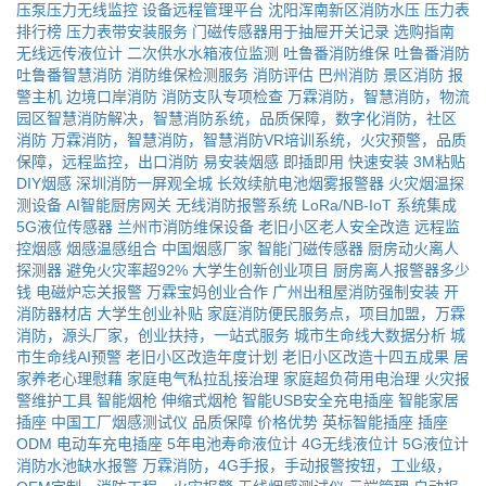
压泵压力无线监控
设备远程管理平台
沈阳浑南新区消防水压
压力表
排行榜
压力表带安装服务
门磁传感器用于抽屉开关记录
选购指南
无线远传液位计
二次供水水箱液位监测
吐鲁番消防维保
吐鲁番消防
吐鲁番智慧消防
消防维保检测服务
消防评估
巴州消防
景区消防
报
警主机
边境口岸消防
消防支队专项检查
万霖消防，智慧消防，物流
园区智慧消防解决，智慧消防系统，品质保障，数字化消防，社区
消防
万霖消防，智慧消防，智慧消防VR培训系统，火灾预警，品质
保障，远程监控，出口消防
易安装烟感
即插即用
快速安装
3M粘贴
DIY烟感
深圳消防一屏观全城
长效续航电池烟雾报警器
火灾烟温探
测设备
AI智能厨房网关
无线消防报警系统
LoRa/NB-IoT
系统集成
5G液位传感器
兰州市消防维保设备
老旧小区老人安全改造
远程监
控烟感
烟感温感组合
中国烟感厂家
智能门磁传感器
厨房动火离人
探测器
避免火灾率超92%
大学生创新创业项目
厨房离人报警器多少
钱
电磁炉忘关报警
万霖宝妈创业合作
广州出租屋消防强制安装
开
消防器材店
大学生创业补贴
家庭消防便民服务点，项目加盟，万霖
消防，源头厂家，创业扶持，一站式服务
城市生命线大数据分析
城
市生命线AI预警
老旧小区改造年度计划
老旧小区改造十四五成果
居
家养老心理慰藉
家庭电气私拉乱接治理
家庭超负荷用电治理
火灾报
警维护工具
智能烟枪
伸缩式烟枪
智能USB安全充电插座
智能家居
插座
中国工厂烟感测试仪
品质保障
价格优势
英标智能插座
插座
ODM
电动车充电插座
5年电池寿命液位计
4G无线液位计
5G液位计
消防水池缺水报警
万霖消防，4G手报，手动报警按钮，工业级，