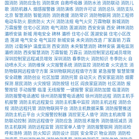
国消防
消防应急包
消防泵房
自救呼吸器
消防水池
消防联动
消防儿
歌
消防机器人
烟感报警器
消防演练
消防许可证
消防总队
消防支队
北京
智慧消防
智能消防
消防救援
消防常识
消防物联网
消防工程师
电动车防火
厨房防火
大兴
消防法规
电气火灾
万霖物联
新城消防
万霖报警
住宅小区消防
电气消防
莲湖消防
西安安装
西安
碑林消防
灞桥安装
新城
用电安全
碑林
灞桥
住宅小区
莲湖安装
住宅小区改
造
莲湖
电气安全
电气监控
新城安装
未央消防改造
厂家直销
万霖
消防
过载保护
温度监测
西安消防
未央智慧消防
碑林安装
漏电监测
灞桥消防
西安智慧消防
万霖智能
万霖云
消防控制室远程减员增效
深圳控制室远程减员增效
深圳消防
春季防火
消防知识
冬季防火
自
动喷水灭火
消防维保
火灾报警系统
消防监控
消防检查
火灾逃生
消
防物联网远程值守方案
深圳物联网远程值守方案
紧急报警
智慧管理
安全疏散
消防创业
社区加盟
消防托管
自动灭火
西安家庭消防
烟雾
探测
居民消防
火灾按钮
消防按钮
社区
阎良家庭消防
社区消防
报
警按钮
手动报警
临潼
无线报警
一键报警
家庭消防加盟
临潼消防
消防报警电话通知
徐州消防报警电话通知
徐州消防远程
消防主机手
机报警
消防主机远程复位
消防主机集中监控
消防主机远程
消防合
规
消防远程托管
消防物联网平台
消防主机数据采集
消防报警推送
消防主机云平台
火灾报警控制器
消控室无人值守
消防主机故障
消
防联动控制
消防远程值守
消防应急
消防技术服务
消防值班减员
消
防主机联网
消防远程监管
消控室单人值守
消防报警联网
消防巡检
呼和浩特
消防
防火知识
消防设计
回民
安全常识
物业消防
消防检