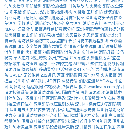
测资质
深圳消防检测
消防检测备案
消防检测报告
消防年检
消防电
气防火检测
消防检测
消防设施检测
消防整改
防火卷帘
消防安全评
估
消电检
消防主机
深圳消防检测机构
防排烟
工厂消防
建筑消防
商业消防
应急照明
消防检测流程
消防控制室
深圳消防安全评估
医
院消防
学校消防
消防给水
消火栓
高层消防
消防隐患排查
气体灭火
NB-IoT烟感
消防报警远程值班数据分析
深圳报警远程值班数据分析
隐患排查
蜀山消防
消防电梯
合肥
火灾自救
火灾调查
消防水源
消
防宣传
消防装备
消防主机远程加密
长沙消防主机远程加密
长沙消
防远程
消防安全管理
消防远程监控
消防控制室远程
消防远程接警
消防信息化
微信报警
物联网消防
消防设施
实时监控
消防升级
设备
状态
单人值守
减员增效
多用户管理
消防系统
火警推送
远程监控
数据采集
消防管理
消防平台
故障提醒
APP管理
短信提醒
网线传输
消防改造
协议解析
移动监控
电话报警
CRT云平台
透传模块
城市消
防
GA917
无线传输
232通讯
河源
消防联网
精准地图
火灾报警
消
控室
龙川消防
485通讯
4G传输
网络传输
消防监测
MAC地址
平面
图
河源消防
远程联网
传输模块
点位管理
教堂
wanlinyun.com
深圳
消防报警系统
深圳消防改造
深圳消防维保
深圳消防验收
深圳城中
村消防改造
深圳工业园区消防整改
深圳九小场所智慧消防安装
深圳
消控室远程值守
深圳消防水压监测安装
深圳4G远传压力表消防项
目
深圳电气火灾监控安装
深圳出租屋智能烟感安装
深圳智慧消防解
决方案
深圳消防物联网平台对接
深圳智能消火栓安装
深圳高层建筑
智慧消防
深圳商业综合体消防智能化
深圳老旧小区消防升级
深圳市
政消防水源监测
深圳消防设备批量采购
深圳智慧消防工程施工
深圳