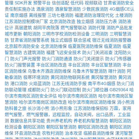
管理
SDK开发
预警平台
信创适配
低代码
视频联动
甘肃省消防安全
责任制实施办法
酒泉消防
酒泉智慧消防
少数民族消防
4G烟感CE认
证
南京烟感
离线报警
三坊七巷消防
福建消防治理现代化
土楼消防
江苏消防控制模块厂家
北京消防改造
独立烟感
消防压力表
消防液
位计
高层建筑
胡同平房院落
燃气报警联动
消防代理
消防产品批发
城市更新
朝阳消防
三明市学校消防检测设备
三明消防
三明智慧消
防
甘肃省消防报警系统
独立式烟感
联合惩戒
宿迁无线消防报警器
北京超市消防安全
北京消防维保
临夏医院消防维保
临夏消防
临夏
智慧消防
古建筑消防
福建飞远安全技术
防火门关闭巡查
沈阳防火
门
防火门声光报警
防火门消防通道
防火门关闭提示
防火门传感器
防火门报警装置
丰台区消防改造
丰台区消防
丰台区智慧消防
丰台
区消防维保
乌鲁木齐酒店消防维保
乌鲁木齐智慧消防
喀什消防
阿
勒泰消防
极寒环境消防
黄冈消防物联网系统
黄冈智慧消防
黄冈消
防
港口消防
火焰蓝消防
江苏无线消防手报
南平市4G烟感
防火门消
防联动管理
成都防火门
防火门联动控制
防火门顺位器
GB29364
哈
尔滨市南岗区消防安全评估
哈尔滨市南岗区消防
哈尔滨市南岗区智
慧消防
哈尔滨市南岗区消防改造
哈尔滨市南岗区消防维保
消小熊消
防科普之旅
长沙消小熊
消小熊形象
江苏消防维保招标
万霖，家用
燃气报警，燃气报警器，远程监控，自动关阀，出口品质，工业监
测
数据信息共享功能
贵州养老机构
养老机构智慧消防
朝阳区消防
检测设备
朝阳区消防
朝阳区智慧消防
朝阳区消防改造
朝阳区消防
维保
环县消防改造
农牧村消防
治本攻坚
临颍县消防维保
漯河智慧