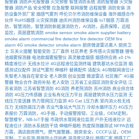
报警器
消防声光报警器
火灾预警
智慧消防系统
消防报警器
火灾报
警器
消防产品
安全预警
应急报警
联网报警
远程报警
消防安装
消
防设备外贸厂家
烟感气雾剂
呼伦贝尔市消防维保设备
海外烟感合作
伙伴
RoHS烟感
火灾探测器
迪庆州消防维保设备
IoT烟感
万霖消
防，智慧消防，智慧消防新能源消防方，AI消防，品质保障，远程
监控，高层建筑消防
smoke sensor
smoke alarm supplier
battery
smoke alarm
commercial fire detector
fire detector
OEM fire
alarm
4G smoke detector
smoke alarm
厨房微波雷达离人
厨房卫
士
忘关火提醒
智能安防
工厂直供
社区养老
多传感火灾报警器
锂电
池烟雾探测器
电池款烟雾报警仪
高灵敏度烟感
烟感供应商
±0.1%
精度液位计
无线水位计
4G远程液位监测终端
建筑基坑水位监测
烟
感测试仪配件
测试气雾剂
伸缩杆
替换配件
适配头
4G物联网液位计
失智老人独自在家安全
老人跌倒
创业加盟
微波雷达
社区推广
4G报
警器
物业合作
政府补贴
老人安防
江苏省工业园区消防安全评估
江
苏省消防
江苏省智慧消防
4G消防
养老院消防
苏州消防
商业综合体
消防
4G压力传感器
企业私有化压力平台
高层建筑供水压力监测
无
线压力变送器
热力管网压力监测
4G Cat.1压力表
室内消火栓无线
压力
无线防腐压力表
农业气象站大气压力
冷却水循环压力
4G压力
表报价
万霖消防，4G手报，手动报警按钮，工业级，OEM定制，
智慧楼宇，NB-IoT手报
市政供水管网液位监测
户外无线液位计
远
程液位计
消防水系统防干烧
伸缩杆烟枪
热度探测器测试
NFPA合规
万霖，酒店厨房燃气，燃气报警器，厨房安全，CCCF认证，OEM
定制，工业监测
厨房防火守护者
温湿度记录仪
烟感厂家
烟感工厂