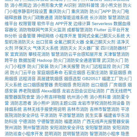
防
消小熊周边
消小熊形象大使
AI识别
消防科普馆
消小熊文创
防火
门小程序静音时段设置
重庆防火门
重庆消防
防火门APP
防火门电
磁释放器
防火门疏散通道
消防智能运维系统
长沙消防
智慧消防运
维平台
权限管理
软件平台
APP开发
边缘计算
Serverless
数据血缘
容器化
消防物联网气体灭火监测
成都智慧消防
Flutter
云平台开发
BI分析
设备管理
神经网络
小程序开发
管网式全氟己酮灭火系统
大
型机场消防灭火
出口贸易
全氟己酮灭火器
全氟己酮灭火剂
洁净灭
火剂
环保灭火
气体灭火系统
消防灭火
灭火器厂家
四川消防器材厂
家
宜宾消防
攀枝花消防
智慧消防云平台感知层开发
天津智慧消防
跨平台
数据加密
Hadoop
防火门消防安全通道管理
武汉防火门
防
火门小程序
防火门安装
防火门未关报警
防火门远程监控
防火门常
闭
防火门云平台
家庭烟感寿命
石家庄烟感
石家庄消防
家庭烟感
商
用烟感
远程消音
高层建筑烟感
烟感选型
GB20517
福建工厂防火门
灭火系统
出口烟感报警器
贵阳烟感
贵阳消防
出口烟感
厂房烟感
烟
感安装
养老院烟感
Alexa烟感
龙岩古田会议旧址消防
广西无线燃气
报警器医院食堂
消小熊吉祥物服
杭州消小熊
消小熊科普
消防夏令
营
消防志愿者
消小熊IP
消防主题公园
龙岩市学校消防检测设备
防
排烟系统
吉林无线手报使用说明
吉林市消防
吉林市智慧消防
平凉
医院消防安全评估
平凉消防
平凉智慧消防
民生实事
福建省华东消
防科技
宁德消防
宁德智慧消防
福建消防
广西无线声光报警器安装
贺州消防
贺州智慧消防
安阳消防安全评估
安阳智慧消防
安阳消防
消防巡查小程序开发
昆明消防
昆明智慧消防
智慧消防小程序
隐患