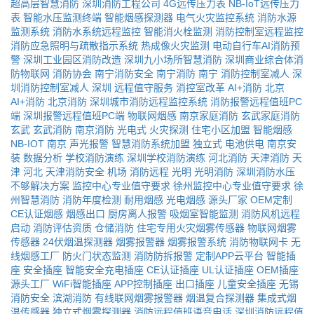
超高层智慧消防
深圳消防工程公司
4G远传压力表
NB-IoT远传压力
表
智能水压监测终端
智能烟感探测器
电气火灾监控系统
消防水源
监测系统
消防水系统远程监控
智能消火栓监测
消防控制室远程监控
消防应急照明与疏散指示系统
热成像火灾监测
电动自行车AI消防预
警
深圳工业园区消防改造
深圳九小场所智慧消防
深圳商业综合体消
防物联网
消防协会
南宁消防安全
南宁消防
南宁
消防控制室减人
深
圳消防控制室减人
深圳
远程值守服务
消控室改革
AI+消防
北京
AI+消防
北京消防
深圳城市消防远程监控系统
消防报警远程值班PC
端
深圳报警远程值班PC端
物联网烟感
南京家庭消防
玄武家庭消防
玄武
玄武消防
南京消防
光电式
火灾探测
住宅小区加盟
智能烟感
NB-IOT
南京
声光报警
智慧消防系统加盟
独立式
电池供电
南京安
装
数据分析
学校消防演练
深圳学校消防演练
河北消防
天津消防
天
津
河北
天津消防安全
机场
消防远程
光明
光明消防
深圳消防水压
不够解决方案
监控中心专业值守要求
徐州监控中心专业值守要求
徐
州智慧消防
消防年度检测
耐用烟感
光电烟感
源头厂家
OEM定制
CE认证烟感
烟感出口
厨房离人报警
吸烟室智能监测
消防风机远程
启动
消防评估资质
仓储消防
住宅专用火灾烟雾传感器
物联网烟雾
传感器
24伏烟温探测器
烟雾报警器
烟雾报警系统
消防物联网卡
无
线烟感工厂
防火门状态监测
消防防拆报警
定制APP云平台
智能插
座
安全插座
智能安全充电插座
CE认证插座
UL认证插座
OEM插座
源头工厂
WiFi智能插座
APP控制插座
出口插座
儿童安全插座
无锡
消防安全
滨湖消防
有线联网烟雾报警器
烟温复合探测器
集成式烟
温传感器
独立式烟雾探测器
消防远程值班语音电话
深圳消防远程值