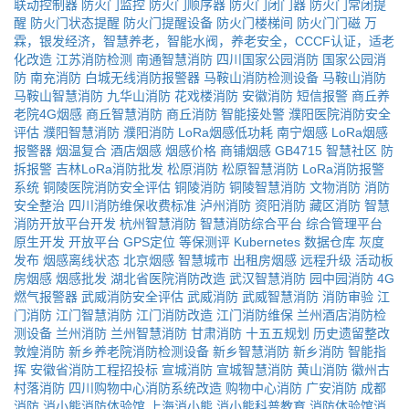
联动控制器
防火门监控
防火门顺序器
防火门闭门器
防火门常闭提
醒
防火门状态提醒
防火门提醒设备
防火门楼梯间
防火门门磁
万
霖，银发经济，智慧养老，智能水阀，养老安全，CCCF认证，适老
化改造
江苏消防检测
南通智慧消防
四川国家公园消防
国家公园消
防
南充消防
白城无线消防报警器
马鞍山消防检测设备
马鞍山消防
马鞍山智慧消防
九华山消防
花戏楼消防
安徽消防
短信报警
商丘养
老院4G烟感
商丘智慧消防
商丘消防
智能接处警
濮阳医院消防安全
评估
濮阳智慧消防
濮阳消防
LoRa烟感低功耗
南宁烟感
LoRa烟感
报警器
烟温复合
酒店烟感
烟感价格
商铺烟感
GB4715
智慧社区
防
拆报警
吉林LoRa消防批发
松原消防
松原智慧消防
LoRa消防报警
系统
铜陵医院消防安全评估
铜陵消防
铜陵智慧消防
文物消防
消防
安全整治
四川消防维保收费标准
泸州消防
资阳消防
藏区消防
智慧
消防开放平台开发
杭州智慧消防
智慧消防综合平台
综合管理平台
原生开发
开放平台
GPS定位
等保测评
Kubernetes
数据仓库
灰度
发布
烟感离线状态
北京烟感
智慧城市
出租房烟感
远程升级
活动板
房烟感
烟感批发
湖北省医院消防改造
武汉智慧消防
园中园消防
4G
燃气报警器
武威消防安全评估
武威消防
武威智慧消防
消防审验
江
门消防
江门智慧消防
江门消防改造
江门消防维保
兰州酒店消防检
测设备
兰州消防
兰州智慧消防
甘肃消防
十五五规划
历史遗留整改
敦煌消防
新乡养老院消防检测设备
新乡智慧消防
新乡消防
智能指
挥
安徽省消防工程招投标
宣城消防
宣城智慧消防
黄山消防
徽州古
村落消防
四川购物中心消防系统改造
购物中心消防
广安消防
成都
消防
消小熊消防体验馆
上海消小熊
消小熊科普教育
消防体验馆消