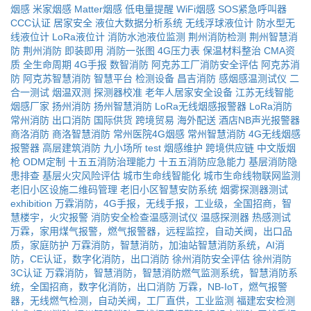
烟感
米家烟感
Matter烟感
低电量提醒
WiFi烟感
SOS紧急呼叫器
CCC认证
居家安全
液位大数据分析系统
无线浮球液位计
防水型无
线液位计
LoRa液位计
消防水池液位监测
荆州消防检测
荆州智慧消
防
荆州消防
即装即用
消防一张图
4G压力表
保温材料整治
CMA资
质
全生命周期
4G手报
数智消防
阿克苏工厂消防安全评估
阿克苏消
防
阿克苏智慧消防
智慧平台
检测设备
昌吉消防
感烟感温测试仪
二
合一测试
烟温双测
探测器校准
老年人居家安全设备
江苏无线智能
烟感厂家
扬州消防
扬州智慧消防
LoRa无线烟感报警器
LoRa消防
常州消防
出口消防
国际供货
跨境贸易
海外配送
酒店NB声光报警器
商洛消防
商洛智慧消防
常州医院4G烟感
常州智慧消防
4G无线烟感
报警器
高层建筑消防
九小场所
test
烟感维护
跨境供应链
中文版烟
枪
ODM定制
十五五消防治理能力
十五五消防应急能力
基层消防隐
患排查
基层火灾风险评估
城市生命线智能化
城市生命线物联网监测
老旧小区设施二维码管理
老旧小区智慧安防系统
烟雾探测器测试
exhibition
万霖消防，4G手报，无线手报，工业级，全国招商，智
慧楼宇，火灾报警
消防安全检查温感测试仪
温感探测器
热感测试
万霖，家用煤气报警，燃气报警器，远程监控，自动关阀，出口品
质，家庭防护
万霖消防，智慧消防，加油站智慧消防系统，AI消
防，CE认证，数字化消防，出口消防
徐州消防安全评估
徐州消防
3C认证
万霖消防，智慧消防，智慧消防燃气监测系统，智慧消防系
统，全国招商，数字化消防，出口消防
万霖，NB-IoT，燃气报警
器，无线燃气检测，自动关阀，工厂直供，工业监测
福建宏安检测