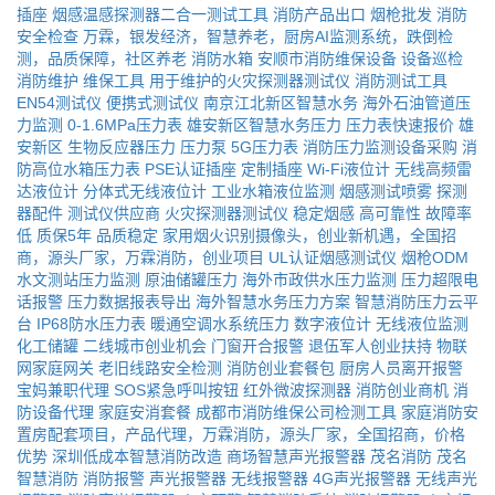
插座
烟感温感探测器二合一测试工具
消防产品出口
烟枪批发
消防
安全检查
万霖，银发经济，智慧养老，厨房AI监测系统，跌倒检
测，品质保障，社区养老
消防水箱
安顺市消防维保设备
设备巡检
消防维护
维保工具
用于维护的火灾探测器测试仪
消防测试工具
EN54测试仪
便携式测试仪
南京江北新区智慧水务
海外石油管道压
力监测
0-1.6MPa压力表
雄安新区智慧水务压力
压力表快速报价
雄
安新区
生物反应器压力
压力泵
5G压力表
消防压力监测设备采购
消
防高位水箱压力表
PSE认证插座
定制插座
Wi-Fi液位计
无线高频雷
达液位计
分体式无线液位计
工业水箱液位监测
烟感测试喷雾
探测
器配件
测试仪供应商
火灾探测器测试仪
稳定烟感
高可靠性
故障率
低
质保5年
品质稳定
家用烟火识别摄像头，创业新机遇，全国招
商，源头厂家，万霖消防，创业项目
UL认证烟感测试仪
烟枪ODM
水文测站压力监测
原油储罐压力
海外市政供水压力监测
压力超限电
话报警
压力数据报表导出
海外智慧水务压力方案
智慧消防压力云平
台
IP68防水压力表
暖通空调水系统压力
数字液位计
无线液位监测
化工储罐
二线城市创业机会
门窗开合报警
退伍军人创业扶持
物联
网家庭网关
老旧线路安全检测
消防创业套餐包
厨房人员离开报警
宝妈兼职代理
SOS紧急呼叫按钮
红外微波探测器
消防创业商机
消
防设备代理
家庭安消套餐
成都市消防维保公司检测工具
家庭消防安
置房配套项目，产品代理，万霖消防，源头厂家，全国招商，价格
优势
深圳低成本智慧消防改造
商场智慧声光报警器
茂名消防
茂名
智慧消防
消防报警
声光报警器
无线报警器
4G声光报警器
无线声光