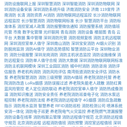
消防设施联网上报
深圳智慧消防
深圳智能消防
深圳消防物联网
深
圳消防设备安装
深圳消防系统升级
济南消防安全
济南
119宣传
济
南消防
长清
消防资质
AI消防
消防物联网远程监控
长沙消防物联网
远程监控
长沙智慧消防
消防物联网标准
长沙
智慧消防平台
消防标
准体系
消控室减人政策
消防报警微信通知
消防报警系统
消防值班
托管
市南
数字化管理
光纤联网
青岛消防
消防设备
楼层图
青岛
云
平台
大数据
集中管理
深圳消防托管
消防视频复核
消防主机远程联
网
深圳消控室单人值守
深圳南山消防
深圳宝安消防
AI烟火识别
消
防脱岗监测
消防AI值守
消防态势感知
智慧消防云平台
深圳物业消
防
消防分级报警
深圳龙岗消防
消防主机状态监控
消防设施维保
消
防远程复位
消防单人值守合规
消防大数据
深圳消防物联网联网标准
消防主机联网模块
深圳工业园区消防
城中村消防
消防咨询
消防评
估报告
养老机构消防
消防风险评估
南湾街道消防安全评估
消防水
泵
养老院智慧消防
消防三级预警
消防AI值班
养老院消防托管
养老
院消防改造
LoRa烟感
消防误报过滤
养老院失能老人疏散
消防红黄
蓝风险管控
老人定位消防联动
养老院消控室单人值守
消防热成像测
温
消防知识推送
消防安全责任
养老院消防巡查电子化
消防水泵远
程控制
养老院消防法规
养老院消防远程值守
4G烟感
消防应急疏散
指示
消防用水监测
智慧养老
RFID消防巡检
消防检测公司
喷淋系统
安消一体化
消防电子巡更
养老院电气火灾监控
养老院燃气泄漏报警
消防设备在线率
消防档案云管理
消防远程值守规范
北京消防远程值
守规范
北京消防远程
远程消防值班
消防预警
消控室远程值班
深圳