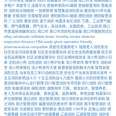
习
3D可视化
微服务
SaaS
数据备份
GPU加速
接口开发
物联网融合
多租户
深度学习
运维平台
恩施养老院4G烟感
恩施智慧消防
恩施消
防
消防给水物联网
一张图管理
智慧集成消防泵站
展览馆4G声光报
警器
甘南消防
甘南智慧消防
德阳医院4G烟感
德阳消防
德阳智慧消
防
广元消防
雅安消防
遂宁消防
地震多发区消防
万霖，工业燃气报
警，燃气报警器，燃气安全，自动关阀，全国招商，工业监测
周口
市感温探测器测试仪
周口市
周口市消防检测设备
周口市烟感测试仪
eBay wholesale
refillable tester
monthly smoke detector
inspection
Amazon FBA ready
glove operation friendly
pharmaceutical compatible
高层住宅独居老人
独居老人消防安全
社区安全可持续发展
社区安全政策扶持
民生安全高质量发展
民生安
全高品质服务
社区治理监督评价
社区治理持续改进
消小熊消防小兄
弟
沈阳消小熊
沈阳消防
消小熊IP形象
消小熊宣传
数字孪生
消防研
学
消小熊表情包
消小熊宣传大使
智慧家居消防解决方案
智慧家居
消防生态
治本攻坚三年行动经验交流
安全生产治本攻坚舆论宣传
十
五五消防新质战斗力
十五五消防战斗力提升
基层火灾防控智慧化
智
慧消防服务中心运行管理
四川智慧消防专项贷款
四川消防
四川智慧
消防
新能源消防
绵阳消防
湖南用传
万霖，银发经济，智慧养老，
老人生命体征监测设备，银发蓝海，品质保障，养老加盟
档案室4G
声光报警器
澄迈消防
澄迈智慧消防
宿迁消防安全评估软件采购
宿
迁消防
宿迁智慧消防
福建消防防患未然
南平消防
南平智慧消防
消
管家系统
文旅景区消防
群防群治
酒店消防
CIM平台
武夷山消防
燃
气报警器
吉林无线可燃气体报警器
辽源消防
辽源智慧消防
消防安