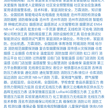
消防物联网推广应用
家庭安全分级预警
家庭安全智能联动
独居老人
关爱服务
独居老人定期探访
社区安全预警预报
社区安全应急演练
家用语音报警系统，技术科普，家庭消防安全，万霖消防，知识普
及，全国招商
智能电动车充电插座
充电插座
沧州市消防检测设备
消防烟枪
消防维保设备
沧州市
沧州市消防
沧州市消防检测
智能检
测
伸缩式测试仪
烟感测试
温感测试
火灾报警检测
烟雾测试
EN54
NB-IoT
4G通讯
批发价格
一手货源
便携式
无线检测
可充电
消防维
保公司检测工具
消防局监督工具
消防设施检测工具
铝合金测试仪
智能测试仪
烟感测试气雾剂
家庭消防乡镇创业，市场分析，家庭消
防，创业机遇，万霖消防，全国招商
体育场馆
阿城消防
阿城
哈尔
滨
消防规范烟雾探测器
复合型烟雾探测器
双传感火灾探测器
仓库
烟感
工业烟感
仓库安全
温度监控
消防加盟
闵行消防
虹口
闵行
消
防云平台
虹口消防
过热报警
沿街门店
智能温感
沿街门店消防
无线
温感
沿街门店加盟
温感报警
宝山智慧消防
设备维保
温度探测
第三
方平台数据对接
无线液位监测仪
液位计
地铁基坑水位监测
吉林消
防压力表安装
通化消防
通化智慧消防
消防压力表/液位计
仓库消防
延边消防
出口供货
NB-IoT消防
万霖，家用煤气报警，燃气报警
器，远程监控，自动关阀，全国招商，学校食堂
食品杀菌釜压力
南
京热力管网压力监测
应变式无线压力表
重庆江北嘴商务区供水压力
昌晖无线压力表
洁净室微差压监测
LoRa/4G双模压力表
工业蒸汽
管道压力监测
实验室通风柜压力
化工管道压力无线监测
无线压力表
技术参数
茂名市消防维保公司检测工具
维保检测
消防公司
消防工
具
检测仪器
维保必备
智能充电控制器插座
儿童保护插座
快充USB