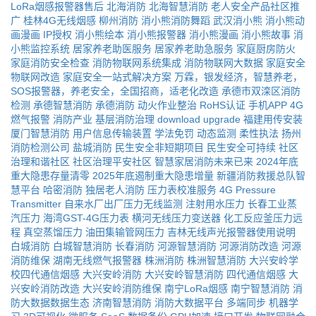
LoRa烟感报警器售后
北海消防
北海智慧消防
老人安全产品社区推
广
桂林4G无线烟感
柳州消防
消小熊消防舞蹈
武汉消小熊
消小熊动
画漫画
IP授权
消小熊绘本
消小熊报警器
消小熊漫画
消小熊故事
消
小熊监控系统
居家养老助医服务
居家养老助急服务
家庭厨房防火
家庭消防安全检查
消防物联网系统集成
消防物联网大数据
家庭安全
物联网改造
家庭安全一站式解决方案
万霖，银发经济，智慧养老，
SOS报警器，养老安全，全国招商，适老化改造
承德市双滦区消防
检测
承德智慧消防
承德消防
动火作业整治
RoHS认证
手机APP
4G
燃气报警
消防产业
基层消防治理
download
upgrade
福建用传安装
厦门智慧消防
用户信息传输装置
学法免罚
动态监测
柔性执法
扬州
消防检测公司
盐城消防
民生安全非短期项目
民生安全可持续
社区
治理和谐社区
社区治理平安社区
智慧家居消防未来已来
2024年底
重大隐患存量清零
2025年底遏制重大隐患增量
新疆消防救援总队智
慧平台
哈密消防
独居老人消防
压力表校准服务
4G Pressure
Transmitter
自来水厂出厂压力无线监测
注射用水压力
长春工业蒸
汽压力
海湾GST-4G压力表
横河无线压力变送器
化工反应釜压力远
程
真空蒸馏压力
油田集输管网压力
吉林无线声光报警器使用说明
白城消防
白城智慧消防
长春消防
河源智慧消防
河源消防改造
河源
消防维保
湖南无线燃气报警器
株洲消防
株洲智慧消防
大兴安岭学
校四代通信烟感
大兴安岭消防
大兴安岭智慧消防
四代通信烟感
大
兴安岭消防改造
大兴安岭消防维保
南宁LoRa烟感
南宁智慧消防
消
防大数据数据生态
济南智慧消防
消防大数据平台
多端同步
机器学