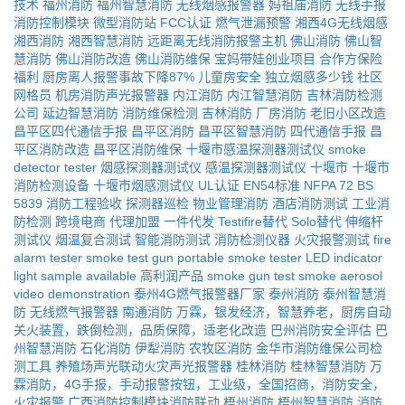
技术
福州消防
福州智慧消防
无线烟感报警器
妈祖庙消防
无线手报
消防控制模块
微型消防站
FCC认证
燃气泄漏预警
湘西4G无线烟感
湘西消防
湘西智慧消防
远距离无线消防报警主机
佛山消防
佛山智
慧消防
佛山消防改造
佛山消防维保
宝妈带娃创业项目
合作方保险
福利
厨房离人报警事故下降87%
儿童房安全
独立烟感多少钱
社区
网格员
机房消防声光报警器
内江消防
内江智慧消防
吉林消防检测
公司
延边智慧消防
消防维保检测
吉林消防
厂房消防
老旧小区改造
昌平区四代通信手报
昌平区消防
昌平区智慧消防
四代通信手报
昌
平区消防改造
昌平区消防维保
十堰市感温探测器测试仪
smoke
detector tester
烟感探测器测试仪
感温探测器测试仪
十堰市
十堰市
消防检测设备
十堰市烟感测试仪
UL认证
EN54标准
NFPA 72
BS
5839
消防工程验收
探测器巡检
物业管理消防
酒店消防测试
工业消
防检测
跨境电商
代理加盟
一件代发
Testifire替代
Solo替代
伸缩杆
测试仪
烟温复合测试
智能消防测试
消防检测仪器
火灾报警测试
fire
alarm tester
smoke test gun
portable smoke tester
LED indicator
light
sample available
高利润产品
smoke gun
test smoke aerosol
video demonstration
泰州4G燃气报警器厂家
泰州消防
泰州智慧消
防
无线燃气报警器
南通消防
万霖，银发经济，智慧养老，厨房自动
关火装置，跌倒检测，品质保障，适老化改造
巴州消防安全评估
巴
州智慧消防
石化消防
伊犁消防
农牧区消防
金华市消防维保公司检
测工具
养殖场声光联动火灾声光报警器
桂林消防
桂林智慧消防
万
霖消防，4G手报，手动报警按钮，工业级，全国招商，消防安全，
火灾报警
广西消防控制模块消防联动
梧州消防
梧州智慧消防
消防