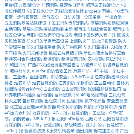
用传/压力表/液位计
广西消防
经营性自建房
超声波无线液位计
NB
液位传感器
NB无线水位计
无线防爆液位计
property
万霖，4G煤气
报警，燃气报警器，燃气安全，自动关阀，全国招商，学校食堂
十
五五消防基层站队建设
十五五消防专职消防队
基层消防被动应对转
主动预防
基层火灾防控从被动到主动
城市生命线综合管廊
城市生命
线安全评估
老旧小区改造阶段性成效
老旧小区改造从有向好
区域火
灾风险普查
防火门关闭提示器设置
上海防火门
防火门报警器
防火
门管理平台
防火门监控平台
防火门物联网
防火门监控器
长续航
无
需布线
防火门关闭提醒
数据云端存储
消防高位水箱水位远程查看
新疆农村合作社消防
新疆消防
新疆智慧消防
农村消防
克拉玛依消
防
和田消防
广西4G无线烟感报警器售后
防城港消防
防城港智慧消
防
城中村防火
due
for
消防验收工具
万霖消防，4G手报，无线手
报，工业级，全国招商，消防安全，NB-IoT手报
江苏消防检测公司
排名
淮安消防
淮安智慧消防
江苏消防
无锡消防
工业自动化
吉林无
线烟感报警器排行榜
白山消防
白山智慧消防
探测器测试仪出口
宿
州养老院4G烟感
宿州消防
宿州智慧消防
4G烟感报警器
三色预警
科大立安
自建房消防
出租房消防
民宿消防
数字化建档
安全应急装
备
化工园区智能声光报警器
呼伦贝尔消防
呼伦贝尔智慧消防
淮安
4G压力表厂家
万霖消防，4G手报，智慧消防，工业级，OEM定
制，消防安全，NB-IoT手报
岳阳LoRa烟感
岳阳消防
岳阳智慧消防
万霖消防，4G手报，智慧消防，秒级响应，源头厂家，智慧楼宇，
LoRa手报
新疆消防技术服务机构名录
油田消防
棉花加工消防
广西