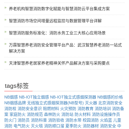
养老机构智慧消防数字化赋能与智慧消防云平台集成方案
智慧消防市场空间增量远程监控与数据管理平台详解
智慧消防服务标准化：消防水务工业三大核心应用场景
万霖智慧养老消防安全管理平台产品：武汉智慧养老消防一站式
解决方案
天津智慧养老居家养老精神关怀产品解决方案与采购要点
tags标签
NB烟感
NB-IOT独立烟感
NB-IOT独立式感烟探测器
NB烟感的价格
NB烟感品牌
无线独立式感烟探测器(NB型号)
灭火器
北京消防安全
消防栓
消防安全意识
阻燃材料
火灾预防
消防教育
消防培训
消防备
案
家庭防火
消防规范
森林防火
消防站
防火材料
消防设施操作员
防火门
消防员
消防科普
消防验收
消防水带
校园消防
火焰蓝
儿童
消防
电气防火
灭火毯
消防顺口溜
夏季防火
消防器材
消防安全
中