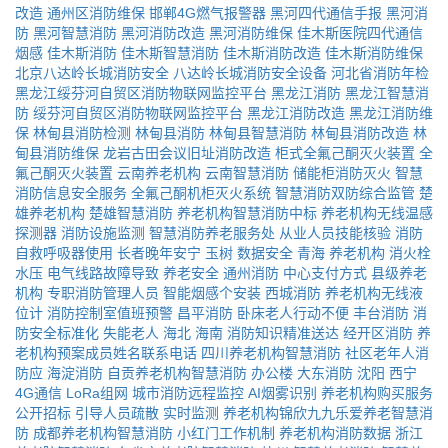
改造
通州区消防维保
邯郸4G燃气报警器
黑河四代通信手报
黑河消
防
黑河智慧消防
黑河消防改造
黑河消防维保
佳木斯医院四代通信
烟感
佳木斯消防
佳木斯智慧消防
佳木斯消防改造
佳木斯消防维保
北京八达岭长城消防安全
八达岭长城消防安全设备
河北省消防年检
黑龙江绥芬河自贸区消防物联网监控平台
黑龙江消防
黑龙江智慧消
防
绥芬河自贸区消防物联网监控平台
黑龙江消防改造
黑龙江消防维
保
林甸县消防检测
林甸县消防
林甸县智慧消防
林甸县消防改造
林
甸县消防维保
龙岩古田会议旧址消防改造
柜式全氟己酮灭火装置
全
氟己酮灭火装置
云南养老机构
云南智慧消防
储能柜消防灭火
智慧
消防信息安全服务
全氟己酮机柜灭火系统
智慧消防双防综合监管
楚
雄养老机构
楚雄智慧消防
养老机构智慧消防中标
养老机构无线温感
探测器
消防设施监测
智慧消防养老服务处
从业人员技能核验
消防
自救呼吸器使用
长者晚年安宁
玉树
数据安全
青海
养老机构
消火栓
水压
电气线路故障导致
养老安全
通州消防
中心支付方式
县级养老
机构
专职消防管理人员
智能烟感个安装
西城消防
养老机构无线液
位计
消防控制室值班预警
昌平消防
卧床老人行动不便
丰台消防
消
防安全标准化
失能老人
海北
海南
消防知识精准送达
经开区消防
养
老机构预案成员姓名联系电话
四川养老机构智慧消防
社区老年人消
防应
海淀消防
自贡养老机构智慧消防
办公楼
大东消防
沈阳
西宁
4G通信
LoRa组网
城市消防远程监控
AI烟雾识别
养老机构购买服务
公开招标
引导人员疏散
实时监测
养老机构锦欣九九乐爱养老智慧消
防
成都养老机构智慧消防
小红门工作机制
养老机构消防数据
浙江