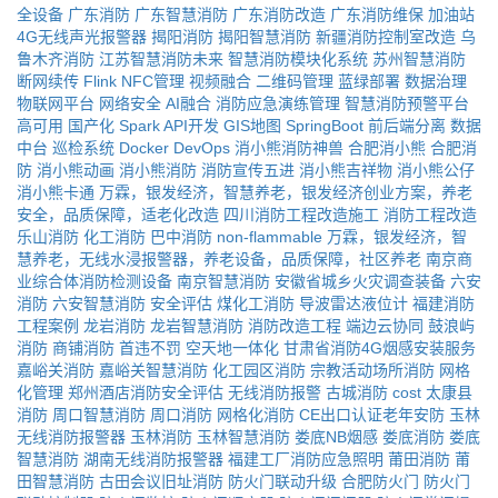
全设备
广东消防
广东智慧消防
广东消防改造
广东消防维保
加油站
4G无线声光报警器
揭阳消防
揭阳智慧消防
新疆消防控制室改造
乌
鲁木齐消防
江苏智慧消防未来
智慧消防模块化系统
苏州智慧消防
断网续传
Flink
NFC管理
视频融合
二维码管理
蓝绿部署
数据治理
物联网平台
网络安全
AI融合
消防应急演练管理
智慧消防预警平台
高可用
国产化
Spark
API开发
GIS地图
SpringBoot
前后端分离
数据
中台
巡检系统
Docker
DevOps
消小熊消防神兽
合肥消小熊
合肥消
防
消小熊动画
消小熊消防
消防宣传五进
消小熊吉祥物
消小熊公仔
消小熊卡通
万霖，银发经济，智慧养老，银发经济创业方案，养老
安全，品质保障，适老化改造
四川消防工程改造施工
消防工程改造
乐山消防
化工消防
巴中消防
non-flammable
万霖，银发经济，智
慧养老，无线水浸报警器，养老设备，品质保障，社区养老
南京商
业综合体消防检测设备
南京智慧消防
安徽省城乡火灾调查装备
六安
消防
六安智慧消防
安全评估
煤化工消防
导波雷达液位计
福建消防
工程案例
龙岩消防
龙岩智慧消防
消防改造工程
端边云协同
鼓浪屿
消防
商铺消防
首违不罚
空天地一体化
甘肃省消防4G烟感安装服务
嘉峪关消防
嘉峪关智慧消防
化工园区消防
宗教活动场所消防
网格
化管理
郑州酒店消防安全评估
无线消防报警
古城消防
cost
太康县
消防
周口智慧消防
周口消防
网格化消防
CE出口认证老年安防
玉林
无线消防报警器
玉林消防
玉林智慧消防
娄底NB烟感
娄底消防
娄底
智慧消防
湖南无线消防报警器
福建工厂消防应急照明
莆田消防
莆
田智慧消防
古田会议旧址消防
防火门联动升级
合肥防火门
防火门