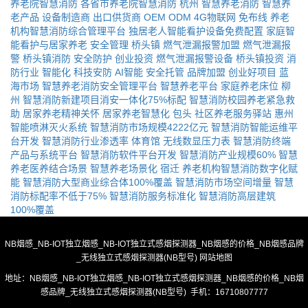
养老院智慧消防
各省市养老院智慧消防
杭州
智慧养老消防
智慧养
老产品
设备制造商
出口供货商
OEM
ODM
4G物联网
免布线
养老
机构智慧消防综合管理平台
独居老人智能看护设备免费配置
家庭智
能看护与居家养老
安全管理
桥头镇
燃气泄漏报警加盟
燃气泄漏报
警
桥头镇消防
安全防护
创业投资
燃气泄漏报警设备
桥头镇投资
消
防行业
智能化
科技安防
AI智能
安全托管
品牌加盟
创业好项目
蓝
海市场
智慧养老消防安全管理平台
智慧养老平台
家庭养老床位
柳
州
智慧消防新建项目消安一体化75%标配
智慧消防校园养老紧急救
助
居家养老精神关怀
居家养老智慧化
包头
社区养老服务驿站
惠州
智能喷淋灭火系统
智慧消防市场规模4222亿元
智慧消防智能运维平
台开发
智慧消防行业渗透率
体育馆
无线数显压力表
智慧消防终端
产品与系统平台
智慧消防软件平台开发
智慧消防产业规模60%
智慧
养老医养结合场景
智慧养老场景化
宿迁
养老机构智慧消防数字化赋
能
智慧消防大型商业综合体100%覆盖
智慧消防市场空间增量
智慧
消防标配率不低于75%
智慧消防服务标准化
智慧消防高层建筑
100%覆盖
NB烟感_NB-IOT独立烟感_NB-IOT独立式感烟探测器_NB烟感的价格_NB烟感品牌
_无线独立式感烟探测器(NB型号)
网站地图
地址：NB烟感_NB-IOT独立烟感_NB-IOT独立式感烟探测器_NB烟感的价格_NB烟
感品牌_无线独立式感烟探测器(NB型号) 手机：16710807777