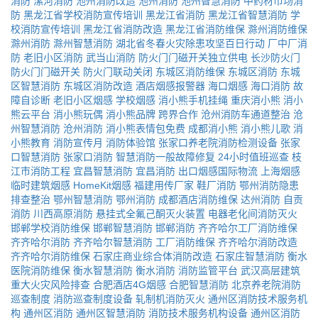
消防
漯河消防
池州消防改造
池州消防
池州智慧消防
中药材市场消
防
黑龙江省学校消防宣传培训
黑龙江省消防
黑龙江省智慧消防
学
校消防宣传培训
黑龙江省消防改造
黑龙江省消防维保
滁州消防维保
滁州消防
滁州智慧消防
湖北省冬春火灾除患攻坚百日行动
厂中厂消
防
老旧小区消防
武当山消防
防火门门磁开关独立供电
长沙防火门
防火门门磁开关
防火门联动关闭
东城区消防维保
东城区消防
东城
区智慧消防
东城区消防改造
酒店烟感报警器
海口烟感
海口消防
故
障自诊断
老旧小区烟感
学校烟感
消小熊手机挂绳
重庆消小熊
消小
熊云平台
消小熊玩偶
消小熊品牌
跨界合作
沧州消防车通道整治
沧
州智慧消防
沧州消防
消小熊表情包免费
成都消小熊
消小熊儿歌
消
小熊教育
消防宣传月
消防体验馆
张家口养老院消防检测设备
张家
口智慧消防
张家口消防
智慧消防一般故障修复
24小时值班巡查
枝
江市消防工程
宜昌智慧消防
宜昌消防
出口烟感国际物流
上海烟感
临时建筑烟感
HomeKit烟感
福建用传厂家
鞋厂消防
鄂州消防隐患
排查整治
鄂州智慧消防
鄂州消防
成都酒店消防维保
达州消防
自贡
消防
川西高原消防
悬挂式全氟己酮灭火装置
电器老化间消防灭火
邯郸学校消防维保
邯郸智慧消防
邯郸消防
齐齐哈尔工厂消防维保
齐齐哈尔消防
齐齐哈尔智慧消防
工厂消防维保
齐齐哈尔消防改造
齐齐哈尔消防维保
石家庄商业综合体消防改造
石家庄智慧消防
衡水
医院消防维保
衡水智慧消防
衡水消防
消防监管平台
武汉高层建筑
重大火灾风险排查
合肥酒店4G烟感
合肥智慧消防
北京养老院消防
巡查制度
消防巡查制度设备
轧制机消防灭火
通州区消防技术服务机
构
通州区消防
通州区智慧消防
消防技术服务机构设备
通州区消防