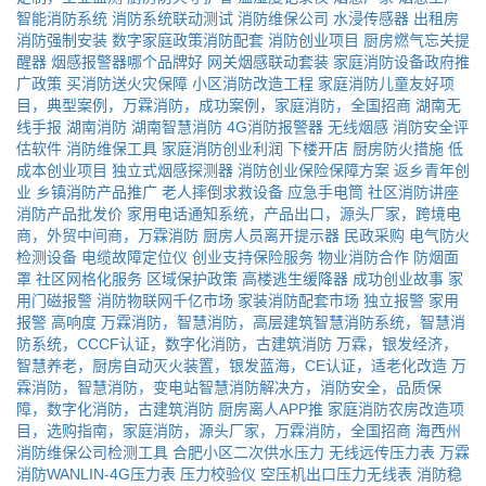
智能消防系统
消防系统联动测试
消防维保公司
水浸传感器
出租房
消防强制安装
数字家庭政策消防配套
消防创业项目
厨房燃气忘关提
醒器
烟感报警器哪个品牌好
网关烟感联动套装
家庭消防设备政府推
广政策
买消防送火灾保障
小区消防改造工程
家庭消防儿童友好项
目，典型案例，万霖消防，成功案例，家庭消防，全国招商
湖南无
线手报
湖南消防
湖南智慧消防
4G消防报警器
无线烟感
消防安全评
估软件
消防维保工具
家庭消防创业利润
下楼开店
厨房防火措施
低
成本创业项目
独立式烟感探测器
消防创业保险保障方案
返乡青年创
业
乡镇消防产品推广
老人摔倒求救设备
应急手电筒
社区消防讲座
消防产品批发价
家用电话通知系统，产品出口，源头厂家，跨境电
商，外贸中间商，万霖消防
厨房人员离开提示器
民政采购
电气防火
检测设备
电缆故障定位仪
创业支持保险服务
物业消防合作
防烟面
罩
社区网格化服务
区域保护政策
高楼逃生缓降器
成功创业故事
家
用门磁报警
消防物联网千亿市场
家装消防配套市场
独立报警
家用
报警
高响度
万霖消防，智慧消防，高层建筑智慧消防系统，智慧消
防系统，CCCF认证，数字化消防，古建筑消防
万霖，银发经济，
智慧养老，厨房自动灭火装置，银发蓝海，CE认证，适老化改造
万
霖消防，智慧消防，变电站智慧消防解决方，消防安全，品质保
障，数字化消防，古建筑消防
厨房离人APP推
家庭消防农房改造项
目，选购指南，家庭消防，源头厂家，万霖消防，全国招商
海西州
消防维保公司检测工具
合肥小区二次供水压力
无线远传压力表
万霖
消防WANLIN-4G压力表
压力校验仪
空压机出口压力无线表
消防稳