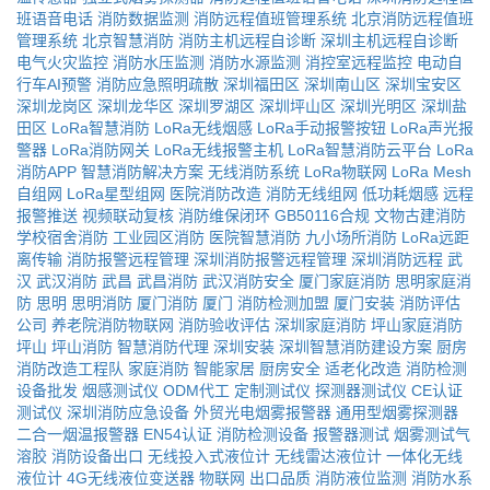
班语音电话
消防数据监测
消防远程值班管理系统
北京消防远程值班
管理系统
北京智慧消防
消防主机远程自诊断
深圳主机远程自诊断
电气火灾监控
消防水压监测
消防水源监测
消控室远程监控
电动自
行车AI预警
消防应急照明疏散
深圳福田区
深圳南山区
深圳宝安区
深圳龙岗区
深圳龙华区
深圳罗湖区
深圳坪山区
深圳光明区
深圳盐
田区
LoRa智慧消防
LoRa无线烟感
LoRa手动报警按钮
LoRa声光报
警器
LoRa消防网关
LoRa无线报警主机
LoRa智慧消防云平台
LoRa
消防APP
智慧消防解决方案
无线消防系统
LoRa物联网
LoRa Mesh
自组网
LoRa星型组网
医院消防改造
消防无线组网
低功耗烟感
远程
报警推送
视频联动复核
消防维保闭环
GB50116合规
文物古建消防
学校宿舍消防
工业园区消防
医院智慧消防
九小场所消防
LoRa远距
离传输
消防报警远程管理
深圳消防报警远程管理
深圳消防远程
武
汉
武汉消防
武昌
武昌消防
武汉消防安全
厦门家庭消防
思明家庭消
防
思明
思明消防
厦门消防
厦门
消防检测加盟
厦门安装
消防评估
公司
养老院消防物联网
消防验收评估
深圳家庭消防
坪山家庭消防
坪山
坪山消防
智慧消防代理
深圳安装
深圳智慧消防建设方案
厨房
消防改造工程队
家庭消防
智能家居
厨房安全
适老化改造
消防检测
设备批发
烟感测试仪
ODM代工
定制测试仪
探测器测试仪
CE认证
测试仪
深圳消防应急设备
外贸光电烟雾报警器
通用型烟雾探测器
二合一烟温报警器
EN54认证
消防检测设备
报警器测试
烟雾测试气
溶胶
消防设备出口
无线投入式液位计
无线雷达液位计
一体化无线
液位计
4G无线液位变送器
物联网
出口品质
消防液位监测
消防水系