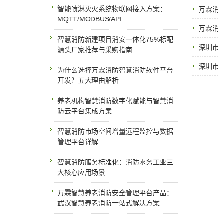
智能喷淋灭火系统物联网接入方案：
万霖
MQTT/MODBUS/API
万霖
智慧消防新建项目消安一体化75%标配
深圳
源头厂家推荐与采购指南
深圳
为什么选择万霖消防智慧消防软件平台
开发？五大理由解析
养老机构智慧消防数字化赋能与智慧消
防云平台集成方案
智慧消防市场空间增量远程监控与数据
管理平台详解
智慧消防服务标准化：消防水务工业三
大核心应用场景
万霖智慧养老消防安全管理平台产品：
武汉智慧养老消防一站式解决方案