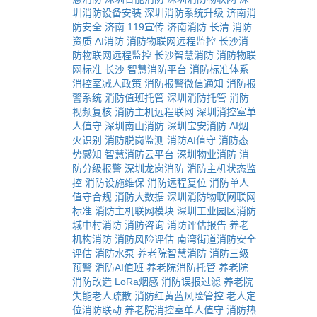
圳消防设备安装
深圳消防系统升级
济南消
防安全
济南
119宣传
济南消防
长清
消防
资质
AI消防
消防物联网远程监控
长沙消
防物联网远程监控
长沙智慧消防
消防物联
网标准
长沙
智慧消防平台
消防标准体系
消控室减人政策
消防报警微信通知
消防报
警系统
消防值班托管
深圳消防托管
消防
视频复核
消防主机远程联网
深圳消控室单
人值守
深圳南山消防
深圳宝安消防
AI烟
火识别
消防脱岗监测
消防AI值守
消防态
势感知
智慧消防云平台
深圳物业消防
消
防分级报警
深圳龙岗消防
消防主机状态监
控
消防设施维保
消防远程复位
消防单人
值守合规
消防大数据
深圳消防物联网联网
标准
消防主机联网模块
深圳工业园区消防
城中村消防
消防咨询
消防评估报告
养老
机构消防
消防风险评估
南湾街道消防安全
评估
消防水泵
养老院智慧消防
消防三级
预警
消防AI值班
养老院消防托管
养老院
消防改造
LoRa烟感
消防误报过滤
养老院
失能老人疏散
消防红黄蓝风险管控
老人定
位消防联动
养老院消控室单人值守
消防热