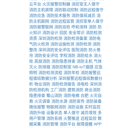
云平台
火灾报警控制器
消控室无人值守
消防主机故障
消防联动控制
消防远程值守
消防应急
消防技术服务
消防值班减员
消
防主机联网
消防远程监管
消控室单人值守
消防报警联网
消防巡检
呼和浩特
消防
防
火知识
消防设计
回民
安全常识
消防检测
资质
深圳消防检测
消防检测备案
消防电
气防火检测
消防设施检测
消防检测
消防
整改
深圳消防安全评估
医院消防
防火卷
帘
消防安全评估
学校消防
消防给水
消火
栓
高层消防
消防隐患排查
消防主机
气体
灭火
防排烟
消防控制室
NB-IoT烟感
应急
照明
消防检测流程
消防年检
消防报警远
程值班数据分析
深圳报警远程值班数据分
析
物业消防
消防检测报告
消电检
深圳消
防检测机构
工厂消防
建筑消防
商业消防
隐患排查
蜀山消防
消防电梯
合肥
火灾自
救
火灾调查
消防水源
消防宣传
消防装备
微信报警
物联网消防
消防设施
实时监控
消防升级
设备状态
单人值守
减员增效
多
用户管理
消防系统
火警推送
远程监控
数
据采集
消防管理
消防平台
故障提醒
APP