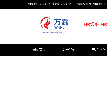
NB烟感_NB-IOT*立烟感_NB-IOT*立式感烟探测器_NB烟
NB烟感_N
网站首页
关于我们
产品中心