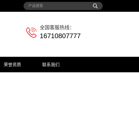
全国客服热线：
16710807777
荣誉资质
联系我们