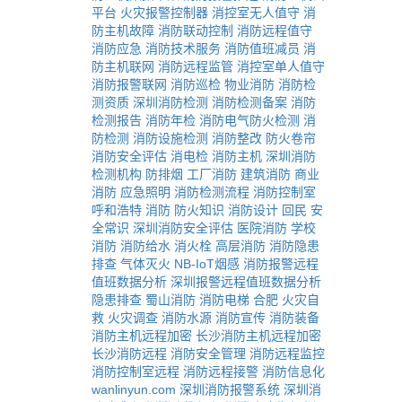
平台
火灾报警控制器
消控室无人值守
消
防主机故障
消防联动控制
消防远程值守
消防应急
消防技术服务
消防值班减员
消
防主机联网
消防远程监管
消控室单人值守
消防报警联网
消防巡检
物业消防
消防检
测资质
深圳消防检测
消防检测备案
消防
检测报告
消防年检
消防电气防火检测
消
防检测
消防设施检测
消防整改
防火卷帘
消防安全评估
消电检
消防主机
深圳消防
检测机构
防排烟
工厂消防
建筑消防
商业
消防
应急照明
消防检测流程
消防控制室
呼和浩特
消防
防火知识
消防设计
回民
安
全常识
深圳消防安全评估
医院消防
学校
消防
消防给水
消火栓
高层消防
消防隐患
排查
气体灭火
NB-IoT烟感
消防报警远程
值班数据分析
深圳报警远程值班数据分析
隐患排查
蜀山消防
消防电梯
合肥
火灾自
救
火灾调查
消防水源
消防宣传
消防装备
消防主机远程加密
长沙消防主机远程加密
长沙消防远程
消防安全管理
消防远程监控
消防控制室远程
消防远程接警
消防信息化
wanlinyun.com
深圳消防报警系统
深圳消