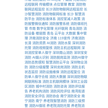
远程联网
传输模块
点位管理
教堂
消防物
联网远程监控
长沙消防物联网远程监控
长
沙智慧消防
消防物联网标准
长沙
智慧消
防平台
消防标准体系
消控室减人政策
消
防报警微信通知
消防报警系统
消防值班托
管
市南
数字化管理
光纤联网
青岛消防
消
防设备
楼层图
青岛
云平台
大数据
集中管
理
济南消防安全
济南
119宣传
济南消防
长清
消防资质
AI消防
消防水泵
深圳消防
托管
消防视频复核
消防主机远程联网
深
圳消控室单人值守
深圳南山消防
深圳宝安
消防
AI烟火识别
消防脱岗监测
消防AI值守
消防态势感知
智慧消防云平台
深圳物业消
防
消防分级报警
深圳龙岗消防
消防主机
状态监控
消防设施维保
消防远程复位
消
防单人值守合规
消防大数据
深圳消防物联
网联网标准
消防主机联网模块
深圳工业园
区消防
城中村消防
消防咨询
消防评估报
告
养老机构消防
消防风险评估
南湾街道
消防安全评估
消防协会
南宁消防安全
南
宁消防
南宁
养老院智慧消防
消防三级预
警
消防AI值班
养老院消防托管
养老院消