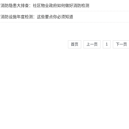
市消防隐患大排查：社区物业政府如何做好消防检测
市消防设施年度检测：这些要点你必须知道
首页
上一页
1
下一页