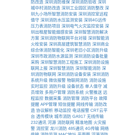
防改造
深圳消防维保
深圳消防验收
深圳
城中村消防改造
深圳工业园区消防整改
深
圳九小场所智慧消防安装
深圳消控室远程
值守
深圳消防水压监测安装
深圳4G远传
压力表消防项目
深圳电气火灾监控安装
深
圳出租屋智能烟感安装
深圳智慧消防解决
方案
深圳消防物联网平台对接
深圳智能消
火栓安装
深圳高层建筑智慧消防
深圳商业
综合体消防智能化
深圳老旧小区消防升级
深圳市政消防水源监测
深圳消防设备批量
采购
深圳智慧消防工程施工
深圳消防设施
联网上报
深圳智慧消防
深圳智能消防
深
圳消防物联网
深圳消防设备安装
深圳消防
系统升级
微信报警
物联网消防
消防设施
实时监控
消防升级
设备状态
单人值守
减
员增效
多用户管理
消防系统
火警推送
远
程监控
数据采集
消防管理
消防平台
故障
提醒
APP管理
短信提醒
网线传输
消防改
造
协议解析
移动监控
电话报警
CRT云平
台
透传模块
城市消防
GA917
无线传输
232通讯
河源
消防联网
精准地图
火灾报
警
消控室
龙川消防
485通讯
4G传输
网络
传输
消防监测
MAC地址
平面图
河源消防