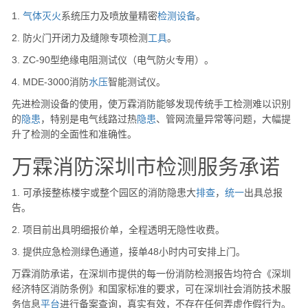
1.
气体
灭火
系统压力及喷放量精密
检测设备
。
2. 防火门开闭力及缝隙专项检测
工具
。
3. ZC-90型绝缘电阻测试仪（电气防火专用）。
4. MDE-3000消防
水压
智能测试仪。
先进检测设备的使用，使万霖消防能够发现传统手工检测难以识别
的
隐患
，特别是电气线路过热
隐患
、管网流量异常等问题，大幅提
升了检测的全面性和准确性。
万霖消防深圳市检测服务承诺
1. 可承接整栋楼宇或整个园区的消防隐患大
排查
，
统一
出具总报
告。
2. 项目前出具明细报价单，全程透明无隐性收费。
3. 提供应急检测绿色通道，接单48小时内可安排上门。
万霖消防承诺，在深圳市提供的每一份消防检测报告均符合《深圳
经济特区消防条例》和国家标准的要求，可在深圳社会消防技术服
务信息
平台
进行备案查询，真实有效，不存在任何弄虚作假行为。