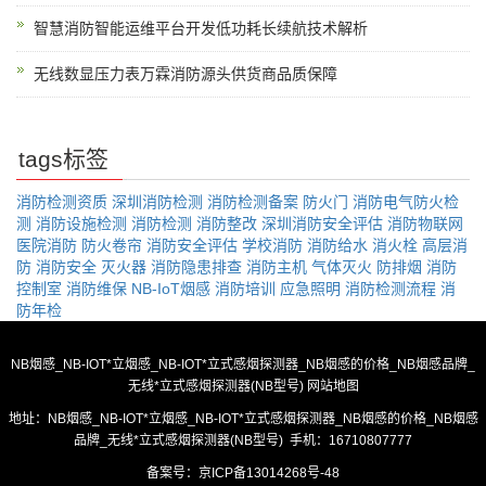
智慧消防智能运维平台开发低功耗长续航技术解析
无线数显压力表万霖消防源头供货商品质保障
tags标签
消防检测资质
深圳消防检测
消防检测备案
防火门
消防电气防火检
测
消防设施检测
消防检测
消防整改
深圳消防安全评估
消防物联网
医院消防
防火卷帘
消防安全评估
学校消防
消防给水
消火栓
高层消
防
消防安全
灭火器
消防隐患排查
消防主机
气体灭火
防排烟
消防
控制室
消防维保
NB-IoT烟感
消防培训
应急照明
消防检测流程
消
防年检
NB烟感_NB-IOT*立烟感_NB-IOT*立式感烟探测器_NB烟感的价格_NB烟感品牌_
无线*立式感烟探测器(NB型号)
网站地图
地址：NB烟感_NB-IOT*立烟感_NB-IOT*立式感烟探测器_NB烟感的价格_NB烟感
品牌_无线*立式感烟探测器(NB型号) 手机：16710807777
备案号：
京ICP备13014268号-48