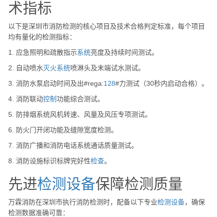
术指标
以下是深圳市消防检测的核心项目及技术合格判定标准，每个项目
均有量化的检测指标：
1. 应急照明和疏散指示
系统
亮度及持续时间测试。
2. 自动喷水
灭火
系统
喷淋头及末端试水测试。
3. 消防水泵启动时间及出#rega:
128
#力测试（30秒内启动合格）。
4. 消防联动
控制
功能综合测试。
5. 防排烟系统风机转速、风量及风压专项测试。
6. 防火门开闭功能及缝隙宽度检测。
7. 消防广播和消防电话系统通话质量测试。
8. 消防设施标识标牌完好性
检查
。
先进
检测设备
保障检测质量
万霖消防在深圳市执行消防检测时，配备以下专业
检测设备
，确保
检测数据准确可靠：