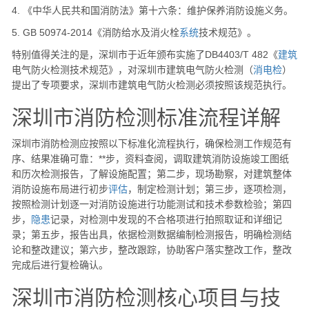
4. 《中华人民共和国消防法》第十六条：维护保养消防设施义务。
5. GB 50974-2014《消防给水及消火栓
系统
技术规范》。
特别值得关注的是，深圳市于近年颁布实施了DB4403/T 482《
建筑
电气防火检测技术规范》，对深圳市建筑电气防火检测（
消电检
）
提出了专项要求，深圳市建筑电气防火检测必须按照该规范执行。
深圳市消防检测标准流程详解
深圳市消防检测应按照以下标准化流程执行，确保检测工作规范有
序、结果准确可靠：**步，资料查阅，调取建筑消防设施竣工图纸
和历次检测报告，了解设施配置；第二步，现场勘察，对建筑整体
消防设施布局进行初步
评估
，制定检测计划；第三步，逐项检测，
按照检测计划逐一对消防设施进行功能测试和技术参数检验；第四
步，
隐患
记录，对检测中发现的不合格项进行拍照取证和详细记
录；第五步，报告出具，依据检测数据编制检测报告，明确检测结
论和整改建议；第六步，整改跟踪，协助客户落实整改工作，整改
完成后进行复检确认。
深圳市消防检测核心项目与技