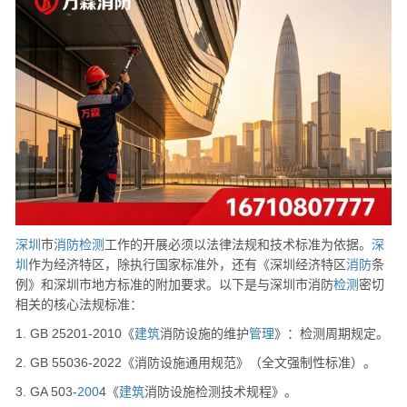
深圳
市
消防
检测
工作的开展必须以法律法规和技术标准为依据。
深
圳
作为经济特区，除执行国家标准外，还有《深圳经济特区
消防
条
例》和深圳市地方标准的附加要求。以下是与深圳市消防
检测
密切
相关的核心法规标准：
1. GB 25201-2010《
建筑
消防设施的维护
管理
》：检测周期规定。
2. GB 55036-2022《消防设施通用规范》（全文强制性标准）。
3. GA 503-
200
4《
建筑
消防设施检测技术规程》。