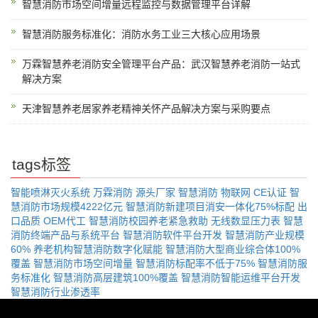
智慧消防市场空间增量远程监控与数据管理平台详解
智慧消防服务标准化：消防水务工业三大核心应用场景
万霖智慧养老消防安全管理平台产品：武汉智慧养老消防一站式
解决方案
天津智慧养老居家养老精神关怀产品解决方案与采购要点
tags标签
智能喷淋灭火系统
万霖消防
源头厂家
智慧消防
物联网
CE认证
智
慧消防市场规模4222亿元
智慧消防新建项目消安一体化75%标配
出
口品质
OEM代工
智慧消防校园养老紧急救助
无线数显压力表
智慧
消防终端产品与系统平台
智慧消防软件平台开发
智慧消防产业规模
60%
养老机构智慧消防数字化赋能
智慧消防大型商业综合体100%
覆盖
智慧消防市场空间增量
智慧消防标配率不低于75%
智慧消防服
务标准化
智慧消防高层建筑100%覆盖
智慧消防智能运维平台开发
智慧消防行业渗透率