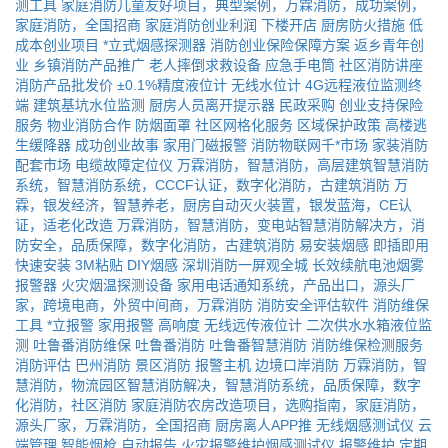
测工具
家庭消防儿童友好项目，典型案例，万霖消防，成功案例，
家庭消防，全国招商
家庭消防创业利润
下楼开店
厨房防火措施
低
成本创业项目
*立式烟感探测器
消防创业保险保障方案
返乡青年创
业
乡镇消防产品推广
老人摔倒求救设备
应急手电筒
社区消防讲座
消防产品批发价
±0.1%精度液位计
无线水位计
4G远程液位监测终
端
建筑基坑水位监测
厨房人员离开提示器
民政采购
创业支持保险
服务
物业消防合作
防烟面罩
社区网格化服务
区域保护政策
高楼逃
生缓降器
成功创业故事
家用门磁报警
消防物联网千*市场
家装消防
配套市场
电缆故障定位仪
万霖消防，智慧消防，高层建筑智慧消防
系统，智慧消防系统，CCCF认证，数字化消防，古建筑消防
万
霖，银发经济，智慧养老，厨房自动灭火装置，银发蓝海，CE认
证，适老化改造
万霖消防，智慧消防，变电站智慧消防解决方，消
防安全，品质保障，数字化消防，古建筑消防
易安装烟感
即插即用
快速安装
3M粘贴
DIY烟感
深圳消防一屏观全城
长效续航电池烟雾
报警器
火灾烟温探测设备
家用电话通知系统，产品出口，源头厂
家，跨境电商，外贸中间商，万霖消防
消防安全评估软件
消防维保
工具
*立报警
家用报警
高响度
无线远传液位计
二次供水水箱液位监
测
吐鲁番消防维保
吐鲁番消防
吐鲁番智慧消防
消防维保检测服务
消防评估
巴州消防
景区消防
报警主机
边境口岸消防
万霖消防，智
慧消防，物流园区智慧消防解决，智慧消防系统，品质保障，数字
化消防，社区消防
家庭消防农房改造项目，选购指南，家庭消防，
源头厂家，万霖消防，全国招商
厨房离人APP推
无线烟感测试仪
云
端管理
智能烟枪
自动报告
火灾报警维护烟感测试仪
报警维护
定期