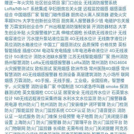
赠送一年火灾险
社区创业项目
家门口创业
无线消防报警系统
LoRa/NB-IoT
系统集成
孕妇厨房忘关火提
远程监控烟感
烟感温感
组合
中国烟感厂家
智能门磁传感器
厨房动火离人探测器
避免火灾
率超92%
大学生创新创业项目
厨房离人报警器多少钱
电磁炉忘关报
警
万霖宝妈创业合作
广州出租屋消防强制安装
开消防器材店
大学
生创业补贴
火灾报警维护工具
伸缩式烟枪
长续航无线液位计
无线
电容液位计
污水提升泵站液位监测
4G无线水位计
无线数字液位计
高位消防水箱液位计
中国工厂烟感测试仪
品质保障
价格优势
英标
智能插座
插座ODM
电动车充电插座
5年电池寿命液位计
4G无线液
位计
5G液位计
消防水池缺水报警
江苏无线智能烟感厂家
扬州消防
扬州智慧消防
LoRa无线烟感报警器
LoRa消防
常州消防
EN14604
火灾报警测试仪
欧标测试
家用烟感
欧洲市场
常州医院4G烟感
常州
智慧消防
4G无线烟感报警器
检测设备
高层建筑消防
九小场所
联网
烟感
万霖消防，4G手报，无线手报，工业级，全国招商，智慧楼
宇，火灾报警
消防设备厂家
中国制造
SOS紧急呼叫器
smoke
探测
器测试枪
英文版烟枪
CCC认证
居家安全
无线远传水位计
石英管水
位计
NB无线远程液位采集终端
水利水文水位监测
防火门报警器备
用电源
杭州防火门
杭州消防
防火门安装维护
闭环管理
防火门检测
防火门智能监控
防火门监控系统
CCCF认证
防火门语音提示
消防
认证
一站式服务
防火门维保
分级预警
电子地图
防火门关闭提示器
设置
上海防火门
防火门报警器
防火门管理平台
防火门监控平台
防
火门物联网
防火门监控器
长续航
无需布线
防火门关闭提醒
阿克苏