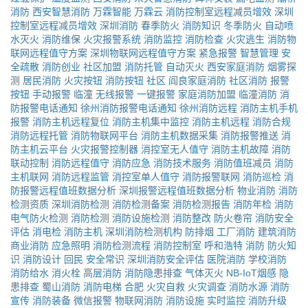
消防
西安智慧消防
万霖智能
万霖云
消防控制室远程减员增效
深圳
控制室远程减员增效
深圳消防
春季防火
消防知识
冬季防火
自动喷
水灭火
消防维保
火灾报警系统
消防监控
消防检查
火灾逃生
消防物
联网远程值守方案
深圳物联网远程值守方案
紧急报警
智慧管理
安
全疏散
消防创业
社区加盟
消防托管
自动灭火
西安家庭消防
烟雾探
测
居民消防
火灾按钮
消防按钮
社区
阎良家庭消防
社区消防
报警
按钮
手动报警
临潼
无线报警
一键报警
家庭消防加盟
临潼消防
消
防报警电话通知
徐州消防报警电话通知
徐州消防远程
消防主机手机
报警
消防主机远程复位
消防主机集中监控
消防主机远程
消防合规
消防远程托管
消防物联网平台
消防主机数据采集
消防报警推送
消
防主机云平台
火灾报警控制器
消控室无人值守
消防主机故障
消防
联动控制
消防远程值守
消防应急
消防技术服务
消防值班减员
消防
主机联网
消防远程监管
消控室单人值守
消防报警联网
消防巡检
消
防报警远程值班数据分析
深圳报警远程值班数据分析
物业消防
消防
检测资质
深圳消防检测
消防检测备案
消防检测报告
消防年检
消防
电气防火检测
消防检测
消防设施检测
消防整改
防火卷帘
消防安全
评估
消电检
消防主机
深圳消防检测机构
防排烟
工厂消防
建筑消防
商业消防
应急照明
消防检测流程
消防控制室
呼和浩特
消防
防火知
识
消防设计
回民
安全常识
深圳消防安全评估
医院消防
学校消防
消防给水
消火栓
高层消防
消防隐患排查
气体灭火
NB-IoT烟感
隐
患排查
蜀山消防
消防电梯
合肥
火灾自救
火灾调查
消防水源
消防
宣传
消防装备
微信报警
物联网消防
消防设施
实时监控
消防升级