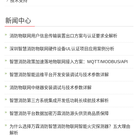
技术支持
新闻中心
消防物联网用户信息传输装置出口方案与认证要求全解析
深圳智慧消防物联网硬件设备UL认证项目应用案例分析
智慧消防政策加速落地物联网接入方案：MQTT/MODBUS/API
智慧消防智能运维平台开发安装调试与技术参数详解
消防物联网中继器安装调试与技术参数详解
智慧消防第三方系统集成开发低功耗长续航技术解析
智慧消防平台数据加密万霖消防源头供货商品质保障
为什么选择万霖消防智慧消防物联网智能火灾探测器？五大理由
解析