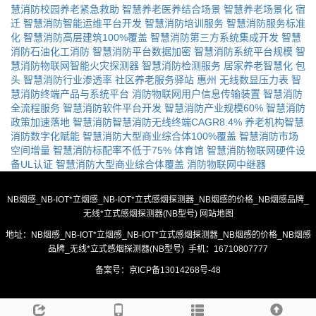
慧消防校园养老紧急救助
智慧养老医养结合场景
智慧养老场景化
宿
迁
智慧消防智能运维平台开发
智慧消防培训服务
智慧消防服务标准
化
智慧消防高层建筑100%覆盖
智慧消防第三方系统集成开发
智慧
消防石油化工消防
智慧消防平台数据加密
智慧消防系统平台规模
智
慧消防物联网智能火灾探测器
智慧消防检测服务
居家养老智慧化
包
头
智慧消防行业渗透率
社区养老服务驿站
惠州
无线数显压力表
智
慧消防终端产品与系统平台
消防物联网用户信息传输装置
智慧消防
全流程服务
智慧消防软件平台开发
智慧消防产业规模60%
智慧消防
政策加速落地
智慧消防智慧消防无线终端CAGR8.4%
养老机构智慧
消防数字化赋能
智慧消防大型商业综合体100%覆盖
智慧消防市场
空间增量
智慧消防标配率不低于75%
体育馆
智慧消防物联网硬件设
备UL认证
智慧消防大型商业综合体覆盖
消防物联网中继器
NB烟感_NB-IOT*立烟感_NB-IOT*立式感烟探测器_NB烟感的价格_NB烟感品牌_
无线*立式感烟探测器(NB型号)
网站地图
地址：NB烟感_NB-IOT*立烟感_NB-IOT*立式感烟探测器_NB烟感的价格_NB烟感
品牌_无线*立式感烟探测器(NB型号) 手机：16710807777
备案号：
京ICP备13014268号-48