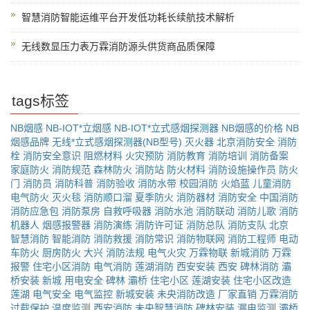
智慧消防智能运维平台开发低功耗长续航技术解析
无线数显压力表万霖消防源头供货商品质保障
tags标签
NB烟感
NB-IOT*立烟感
NB-IOT*立式感烟探测器
NB烟感的价格
NB
烟感品牌
无线*立式感烟探测器(NB型号)
灭火器
北京消防安全
消防
栓
消防安全意识
阻燃材料
火灾预防
消防教育
消防培训
消防备案
家庭防火
消防规范
森林防火
消防站
防火材料
消防设施操作员
防火
门
消防员
消防科普
消防验收
消防水带
校园消防
火焰蓝
儿童消防
电气防火
灭火毯
消防顺口溜
夏季防火
消防器材
消防安全
中国消防
消防应急包
消防泵房
自救呼吸器
消防水池
消防联动
消防儿歌
消防
机器人
烟感报警器
消防演练
消防许可证
消防总队
消防支队
北京
智慧消防
智能消防
消防救援
消防常识
消防物联网
消防工程师
电动
车防火
厨房防火
大兴
消防法规
电气火灾
万霖物联
新城消防
万霖
报警
住宅小区消防
电气消防
莲湖消防
西安安装
西安
碑林消防
灞
桥安装
新城
用电安全
碑林
灞桥
住宅小区
莲湖安装
住宅小区改造
莲湖
电气安全
电气监控
新城安装
未央消防改造
厂家直销
万霖消防
过载保护
温度监测
西安消防
未央智慧消防
碑林安装
漏电监测
灞桥