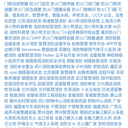
门联动控制器
防火门监控
防火门顺序器
防火门闭门器
防火门常闭
提醒
防火门状态提醒
防火门提醒设备
防火门楼梯间
防火门门磁
万
霖，银发经济，智慧养老，智能水阀，养老安全，CCCF认证，适老
化改造
江苏消防检测
南通智慧消防
消小熊消防体验馆
上海消小熊
消小熊科普教育
消防体验馆消防
消小熊周边
消小熊形象大使
AI识
别
消防科普馆
消小熊文创
防火门小程序静音时段设置
重庆防火门
重庆消防
防火门APP
防火门电磁释放器
防火门疏散通道
消防智能
运维系统
长沙消防
智慧消防运维平台
权限管理
软件平台
APP开发
边缘计算
Serverless
数据血缘
容器化
消防物联网气体灭火监测
成
都消防
成都智慧消防
Flutter
云平台开发
BI分析
设备管理
神经网络
小程序开发
铜陵医院消防安全评估
铜陵消防
铜陵智慧消防
文物消
防
消防安全整治
四川消防维保收费标准
泸州消防
资阳消防
藏区消
防
cost
烟感离线状态
北京烟感
智慧城市
出租房烟感
远程升级
活动
板房烟感
烟感批发
湖北省医院消防改造
武汉智慧消防
园中园消防
武威消防安全评估
武威消防
武威智慧消防
消防审验
兰州酒店消防
检测设备
兰州消防
兰州智慧消防
甘肃消防
十五五规划
历史遗留整
改
敦煌消防
安徽省消防工程招投标
宣城消防
宣城智慧消防
黄山消
防
徽州古村落消防
四川购物中心消防系统改造
购物中心消防
广安
消防
福建省华东消防科技
宁德消防
宁德智慧消防
福建消防
广西无
线声光报警器安装
贺州消防
贺州智慧消防
管网式全氟己酮灭火系统
大型机场消防灭火
出口贸易
全氟己酮灭火器
全氟己酮灭火剂
洁净
灭火剂
环保灭火
气体灭火系统
消防灭火
灭火器厂家
安阳消防安全