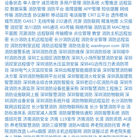
设备状态
单人值守
减员增效
多用户管理
消防系统
火警推送
远程监
控
数据采集
消防管理
消防平台
故障提醒
APP管理
短信提醒
网线
传输
消防改造
协议解析
移动监控
电话报警
CRT云平台
透传模块
城市消防
GA917
无线传输
232通讯
河源
消防联网
精准地图
火灾报
警
消控室
龙川消防
485通讯
4G传输
网络传输
消防监测
MAC地址
平面图
河源消防
远程联网
传输模块
点位管理
教堂
消防主机远程加
密
长沙消防主机远程加密
长沙消防远程
消防安全管理
消防远程监
控
消防控制室远程
消防远程接警
消防信息化
wanlinyun.com
深圳
消防报警系统
深圳消防改造
深圳消防维保
深圳消防验收
深圳城中
村消防改造
深圳工业园区消防整改
深圳九小场所智慧消防安装
深圳
消控室远程值守
深圳消防水压监测安装
深圳4G远传压力表消防项
目
深圳电气火灾监控安装
深圳出租屋智能烟感安装
深圳智慧消防解
决方案
深圳消防物联网平台对接
深圳智能消火栓安装
深圳高层建筑
智慧消防
深圳商业综合体消防智能化
深圳老旧小区消防升级
深圳市
政消防水源监测
深圳消防设备批量采购
深圳智慧消防工程施工
深圳
消防设施联网上报
深圳智慧消防
深圳智能消防
深圳消防物联网
深
圳消防设备安装
深圳消防系统升级
消防物联网远程监控
长沙消防物
联网远程监控
长沙智慧消防
消防物联网标准
长沙
智慧消防平台
消
防标准体系
消控室减人政策
消防报警微信通知
消防报警系统
消防
值班托管
济南消防安全
济南
119宣传
济南消防
长清
消防资质
AI消
防
养老院智慧消防
消防三级预警
消防AI值班
养老院消防托管
养老
院消防改造
LoRa烟感
消防主机远程联网
消防误报过滤
养老院失能