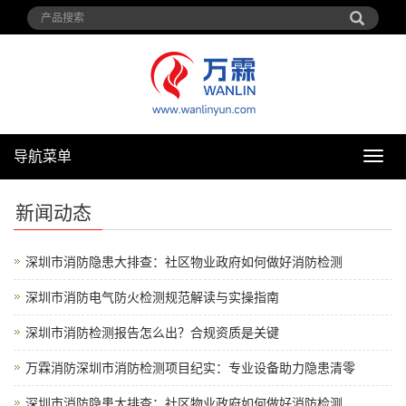
导航菜单
导
航
菜
新闻动态
单
深圳市消防隐患大排查：社区物业政府如何做好消防检测
深圳市消防电气防火检测规范解读与实操指南
深圳市消防检测报告怎么出？合规资质是关键
万霖消防深圳市消防检测项目纪实：专业设备助力隐患清零
深圳市消防隐患大排查：社区物业政府如何做好消防检测