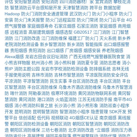
评估
安阳智慧消防
安阳消防
四川消防器材厂家
宜宾消防
攀枝花消
防
智慧消防云平台感知层开发
天津智慧消防
跨平台
数据加密
Hadoop
防火门消防安全通道管理
武汉防火门
防火门小程序
防火门
安装
防火门未关报警
防火门远程监控
防火门常闭
防火门云平台
4G
燃气报警器
家庭烟感寿命
石家庄烟感
石家庄消防
家庭烟感
商用烟
感
远程消音
高层建筑烟感
烟感选型
GB20517
江门消防
江门智慧
消防
江门消防改造
江门消防维保
福建工厂防火门
灭火系统
新乡养
老院消防检测设备
新乡智慧消防
新乡消防
智能指挥
出口烟感报警
器
贵阳烟感
贵阳消防
出口烟感
厂房烟感
烟感安装
养老院烟感
Alexa烟感
龙岩古田会议旧址消防
广西无线燃气报警器医院食堂
消
小熊吉祥物服
杭州消小熊
消小熊科普
消防夏令营
消防志愿者
消小
熊IP
消防主题公园
龙岩市学校消防检测设备
防排烟系统
吉林无线
手报使用说明
吉林市消防
吉林市智慧消防
平凉医院消防安全评估
平凉消防
平凉智慧消防
民生实事
丰台区消防改造
丰台区消防
丰台
区智慧消防
丰台区消防维保
乌鲁木齐酒店消防维保
乌鲁木齐智慧消
防
喀什消防
阿勒泰消防
极寒环境消防
黄冈消防物联网系统
黄冈智
慧消防
黄冈消防
港口消防
火焰蓝消防
江苏无线消防手报
南平市4G
烟感
消小熊消防科普之旅
长沙消小熊
消小熊形象
消防巡查小程序
开发
昆明消防
昆明智慧消防
智慧消防小程序
隐患管理
SDK开发
预
警平台
信创适配
低代码
视频联动
4G烟感CE认证
南京烟感
离线报
警
朝阳区消防检测设备
朝阳区消防
朝阳区智慧消防
朝阳区消防改
造
朝阳区消防维保
三坊七巷消防
北京消防改造
*立烟感
消防压力表
消防液位计
高层建筑
胡同平房院落
燃气报警联动
消防代理
消防产