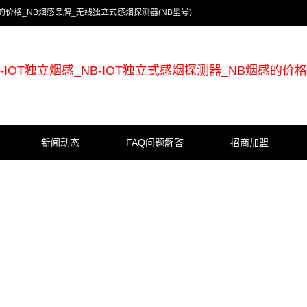
烟感的价格_NB烟感品牌_无线独立式感烟探测器(NB型号)
B-IOT独立烟感_NB-IOT独立式感烟探测器_NB烟感的价格
新闻动态
FAQ问题解答
招商加盟