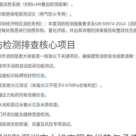
R智能巡检系统（扫码+AR叠加检测结果）。
C-90型绝缘电阻测试仪（电气防火专用）。
圳经济特区消防条例》：年度消防检测报备要求及GB 50974-2014
对每处隐患进行拍照存档、量化评级，并出具详细的排查报告和整改优先
防检测排查核心项目
圳市消防隐患大排查逐一核查以下关键项目，确保建筑消防安全底数清晰
火卷帘手动和自动启闭功能测试。
防设施标识标牌完好性
检查
。
火栓系统
水压
测试（末端
水压
不低于0.07MPa合格判定）。
器压力和药剂有效期
检查
。
防水池和高位水箱
水位
及水质检查。
火门开闭功能及缝隙宽度检测。
排烟系统风机转速、风量及风压专项测试。