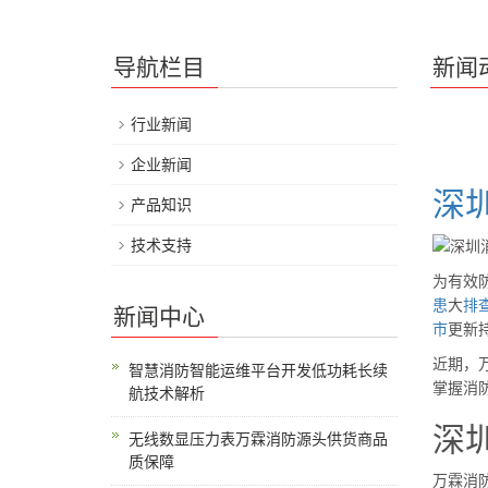
导航栏目
新闻
行业新闻
企业新闻
深
产品知识
技术支持
为有效
患
大
排
新闻中心
市
更新
近期，
智慧消防智能运维平台开发低功耗长续
掌握消
航技术解析
深
无线数显压力表万霖消防源头供货商品
质保障
万霖消