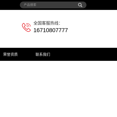
全国客服热线：
16710807777
荣誉资质
联系我们