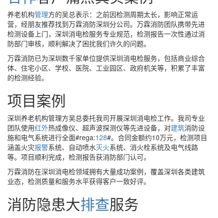
养老机构
管理
方的吴总表示：之前因检测周期太长，影响正常运
营，经朋友推荐找到万霖消防深圳分公司。万霖消防团队携带先进
检测设备上门，深圳消电检服务专业规范，检测报告一次性通过消
防部门审核，顺利解决了困扰我们许久的问题。
万霖消防已为深圳数千家单位提供深圳消电检服务，包括商业综合
体、住宅小区、学校、医院、工业园区、政府机关等，积累了丰富
的检测经验。
项目案例
深圳养老机构管理方吴总委托我司开展深圳消电检工作。我司专业
团队使用
红外
热成像仪、超声波探测仪等先进设备，对
建筑
消防设
施和电气系统进行全面#rega:
128
#。合同金额约10万元，检测项目
涵盖火灾
报警
系统、自动喷水
灭火
系统、消火栓系统及电气线路
等。项目顺利完成，检测报告获消防部门认可。
万霖消防在深圳消电检领域拥有大量成功案例，覆盖深圳各类建筑
业态，检测质量和服务水平获得客户一致好评。
消防隐患大
排查
服务