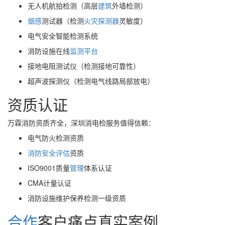
无人机航拍检测（高层
建筑
外墙检测）
烟感
测试器（检测
火灾
探测器
灵敏度）
电气安全智能检测系统
消防设施在线
监测
平台
接地电阻测试仪（检测接地可靠性）
超声波探测仪（检测电气线路局部放电）
资质认证
万霖消防资质齐全，深圳消电检服务值得信赖：
电气防火检测资质
消防安全评估
资质
ISO9001质量
管理
体系认证
CMA计量认证
消防设施维护保养检测一级资质
合作
客户痛点真实案例