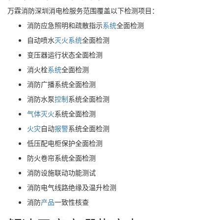
万霖消防深圳消电检服务范围覆盖以下检测项目：
消防应急照明和疏散指示
系统
全面检测
自动喷水
灭火
系统
全面检测
变压器运行状态全面检测
消火栓
系统
全面检测
消防广播系统全面检测
消防水泵
控制
系统全面检测
气体
灭火
系统全面检测
火灾
自动
报警
系统全面检测
低压配电柜保护全面检测
防火卷帘系统全面检测
消防设施联动功能测试
消防电气线路绝缘及温升检测
消防
产品
一致性核查