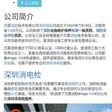
马上咨询
公司简介
万霖
消防
技术有限公司
深圳
分公司成立于2023年7月18日，注册资
金
128
9万元。公司取得了
消防
设施维护保养
检测
一级资质、
消防安
全评估
资质
。公司法人及总经理隶属于万霖
消防
技术有限公司，总
公司注册资金5520万元，是消防设施工程专业承包壹级企业。
万霖消防通过了ISO三体系认证、CMA计量认证，是消防工程十大
优秀企业之一，具备出具权威消防
检测
报告的资质和能力。公司配
备#rega:
188
#热成像仪、超声波探测仪、剩余电流
检测
仪等先进
检
测设备
，为客户提供专业的
深圳
消电检
服务。
深圳
消电检
深圳养老机构
管理
方吴总*近需要开展深圳
消电检
工作。消防检测是
确保
建筑
消防安全的重要手段，通过专业检测可以及时发现
隐患
、
预防
火灾
事故。经多方比较，*终选择了万霖消防#rega:
160
#分公司
的
深圳消电检服务
。