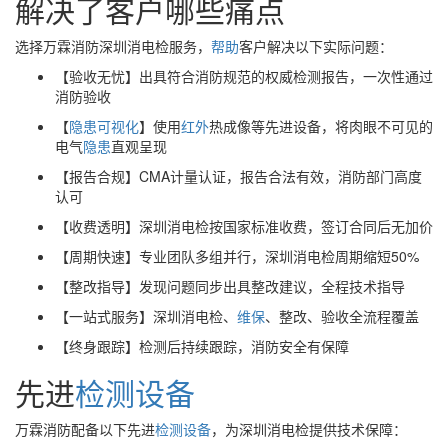
解决了客户哪些痛点
选择万霖消防深圳消电检服务，
帮助
客户解决以下实际问题：
【验收无忧】出具符合消防规范的权威检测报告，一次性通过
消防验收
【
隐患
可视化
】使用
红外
热成像等先进设备，将肉眼不可见的
电气
隐患
直观呈现
【报告合规】CMA计量认证，报告合法有效，消防部门高度
认可
【收费透明】深圳消电检按国家标准收费，签订合同后无加价
【周期快速】专业团队多组并行，深圳消电检周期缩短50%
【整改指导】发现问题同步出具整改建议，全程技术指导
【一站式服务】深圳消电检、
维保
、整改、验收全流程覆盖
【终身跟踪】检测后持续跟踪，消防安全有保障
先进
检测设备
万霖消防配备以下先进
检测设备
，为深圳消电检提供技术保障：