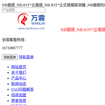
NB烟感_NB-IOT*立烟感_NB-IOT*立式感烟探测器_NB烟
NB烟感_NB-IOT*立
全国客服热线：
16710807777
导航菜单
导航菜单
网站首页
关于我们
产品中心
新闻动态
FAQ问题解答
招商加盟
荣誉资质