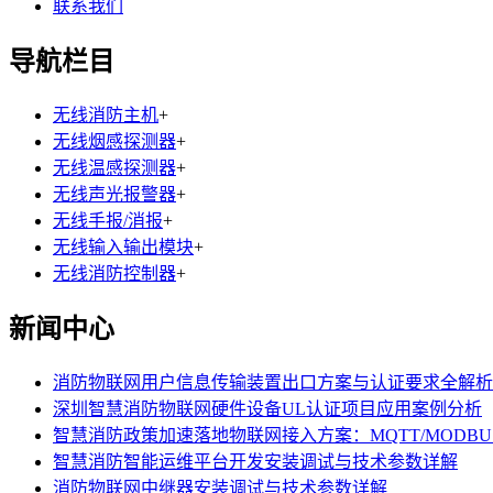
联系我们
导航栏目
无线消防主机
+
无线烟感探测器
+
无线温感探测器
+
无线声光报警器
+
无线手报/消报
+
无线输入输出模块
+
无线消防控制器
+
新闻中心
消防物联网用户信息传输装置出口方案与认证要求全解析
深圳智慧消防物联网硬件设备UL认证项目应用案例分析
智慧消防政策加速落地物联网接入方案：MQTT/MODBUS/
智慧消防智能运维平台开发安装调试与技术参数详解
消防物联网中继器安装调试与技术参数详解