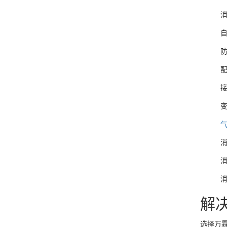
解
选择万