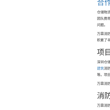
合
仓储物流
团队携
问题。
万霖消
积累了
项
深圳仓
建筑
消
等。项
万霖消
消
万霖消