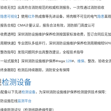
【验收无忧】出具符合消防规范的权威检测报告，一次性通过消防验收
【
隐患
可视化
】使用
红外
热成像等先进设备，将肉眼不可见的电气
隐患
直
【报告合规】CMA计量认证，报告合法有效，消防部门高度认可
【收费透明】深圳消防设施维护保养检测按国家标准收费，签订合同后无
【周期快速】专业团队多组并行，深圳消防设施维护保养检测周期缩短50
【整改指导】发现问题同步出具整改建议，全程技术指导
一站式服务】深圳消防设施维护保养#rega:
128
#、
维保
、整改、验收全
【终身跟踪】检测后持续跟踪，消防安全有保障
进
检测设备
防配备以下先进
检测设备
，为深圳消防设施维护保养检测提供技术保障：
消防设施在线
监测
平台
绝缘电阻测试仪（检测线路绝缘性能）