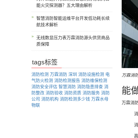
能火灾探测器？五大理由解析
智慧消防智能运维平台开发低功耗长续
航技术解析
无线数显压力表万霖消防源头供货商品
质保障
tags标签
消防检测
万霖消防
深圳
消防设施检测
电
万霖消
气防火检测
消防检测报告
消防维保检测
消防安全评估
智慧消防
消防隐患排查
消
能
防整改
消防验收
消防资质
消防服务
消防
公司
消防机构
消防检测多少钱
万霖水母
万霖消
物联