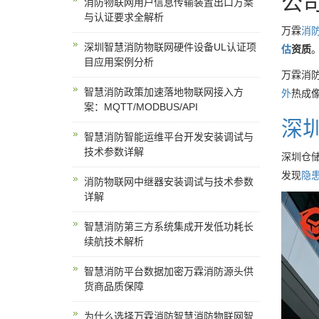
公
消防物联网用户信息传输装置出口方案
与认证要求全解析
万霖
消
深圳智慧消防物联网硬件设备UL认证项
估
资质
目应用案例分析
万霖消防
智慧消防政策加速落地物联网接入方
外
热成
案：MQTT/MODBUS/API
深
智慧消防智能运维平台开发安装调试与
技术参数详解
深圳仓
发现
隐
消防物联网中继器安装调试与技术参数
详解
智慧消防第三方系统集成开发低功耗长
续航技术解析
智慧消防平台数据加密万霖消防源头供
货商品质保障
为什么选择万霖消防智慧消防物联网智