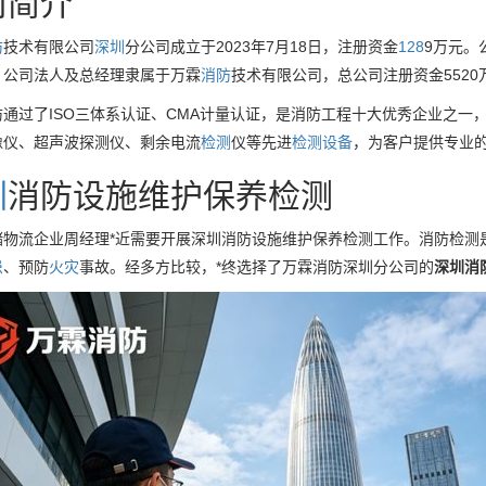
司简介
防
技术有限公司
深圳
分公司成立于2023年7月18日，注册资金
128
9万元。
。公司法人及总经理隶属于万霖
消防
技术有限公司，总公司注册资金552
通过了ISO三体系认证、CMA计量认证，是消防工程十大优秀企业之一
像仪、超声波探测仪、剩余电流
检测
仪等先进
检测设备
，为客户提供专业
圳
消防设施维护保养检测
储物流企业周经理*近需要开展深圳消防设施维护保养检测工作。消防检测
患
、预防
火灾
事故。经多方比较，*终选择了万霖消防深圳分公司的
深圳消