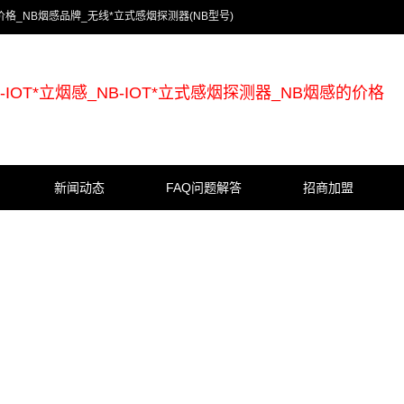
感的价格_NB烟感品牌_无线*立式感烟探测器(NB型号)
B-IOT*立烟感_NB-IOT*立式感烟探测器_NB烟感的价格
新闻动态
FAQ问题解答
招商加盟