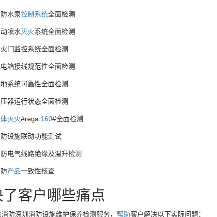
消防水泵
控制
系统
全面检测
自动喷水
灭火
系统全面检测
防火门监控系统全面检测
配电箱接线规范性全面检测
接地系统可靠性全面检测
变压器运行状态全面检测
气体
灭火
#rega:
160
#全面检测
消防设施联动功能测试
消防电气线路绝缘及温升检测
消防
产品
一致性核查
决了客户哪些痛点
霖消防深圳消防设施维护保养检测服务，
帮助
客户解决以下实际问题：