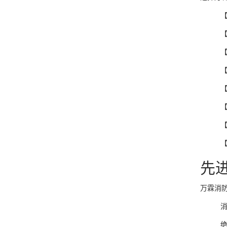
【
先
万霖消