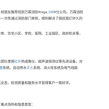
友推荐找到万霖消防#rega:
188
#分公司。万霖消防
告一次性通过消防部门审核，顺利解决了困扰我们许久的
合体、住宅小区、学校、医院、工业园区、政府机关等，
业团队使用
红外
热成像仪、超声波探测仪等先进设备，对
警
系统、自动喷水
灭火
系统、消火栓系统及电气线路
筑业态，检测质量和服务水平获得客户一致好评。
下重点场所和隐患类型：