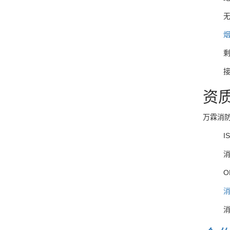
资
万霖消
I
O