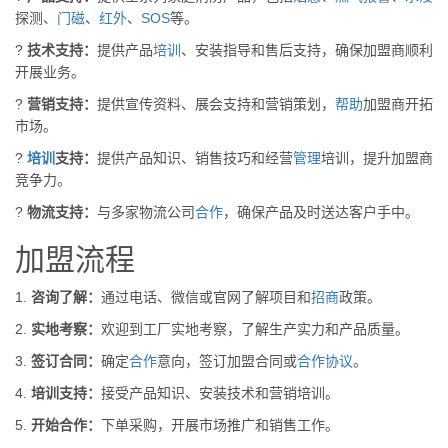
探测、
门磁
、
红外
、
SOS
等。
?
技术支持：
提供产品
培训
、安装指导和售后支持，确保加盟商顺利
开展业务。
?
营销支持：
提供宣传资料、展会支持和营销策划，
帮助
加盟商开拓
市场。
?
培训
支持：
提供产品知识、销售技巧和经营
管理
培训，提升加盟商
竞争力。
?
物流支持：
与多家物流公司
合作
，确保产品及时送达客户手中。
加盟流程
1.
咨询了解：
通过电话、微信或官网了解项目和
招商
政策。
2.
实地考察：
欢迎到工厂实地考察，了解生产实力和产品质量。
3.
签订合同：
确定
合作
意向，签订加盟合同或
合作
协议
。
4.
培训支持：
接受产品知识、安装技术和营销培训。
5.
开始合作：
下单采购，开展市场推广和销售工作。