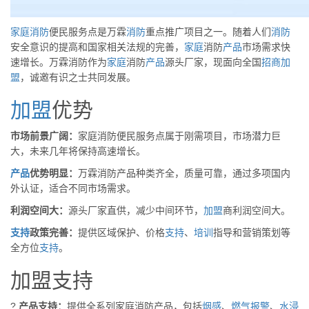
家庭
消防
便民服务点是万霖
消防
重点推广项目之一。随着人们
消防
安全意识的提高和国家相关法规的完善，
家庭
消防
产品
市场需求快
速增长。万霖消防作为
家庭
消防
产品
源头厂家，现面向全国
招商
加
盟
，诚邀有识之士共同发展。
加盟
优势
市场前景广阔：
家庭消防便民服务点属于刚需项目，市场潜力巨
大，未来几年将保持高速增长。
产品
优势明显：
万霖消防产品种类齐全，质量可靠，通过多项国内
外认证，适合不同市场需求。
利润空间大：
源头厂家直供，减少中间环节，
加盟
商利润空间大。
支持
政策完善：
提供区域保护、价格
支持
、
培训
指导和营销策划等
全方位
支持
。
加盟支持
?
产品支持：
提供全系列家庭消防产品，包括
烟感
、
燃气
报警
、
水浸