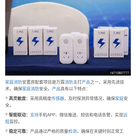
家庭
消防
安置房配套项目是万霖
消防
主打
产品
之一，采用先进技
术，确保
家庭
消防
安全。
产品
具有以下特点：
?
高灵敏度：
采用高精度
传感器
，及时探测异常情况，确保
家庭
安
全。
?
智能联动：
支持
手机APP、微信推送、短信和电话告警，实现
远
程
监控。
?
稳定可靠：
产品通过严格的质量
检测
，确保在关键时刻正常工