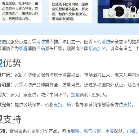
防
便民服务点是万霖
消防
重点推广项目之一。随着人们
消防
安全意识的提
霖消防作为
家庭
消防
产品
源头厂家，现面向全国
招商
加盟
，诚邀有识之士
盟
优势
景广阔：
家庭消防便民服务点属于刚需项目，市场潜力巨大，未来几年将
势明显：
万霖消防产品种类齐全，质量可靠，通过多项国内外认证，适合
间大：
源头厂家直供，减少中间环节，
加盟
商利润空间大。
策完善：
提供区域保护、价格
支持
、
培训
指导和营销策划等全方位
支持
。
盟支持
支持：
提供全系列家庭消防产品，包括
烟感
、
燃气
报警
、
水浸
探测、
门磁