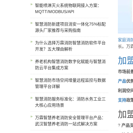
智能喷淋灭火系统物联网接入方案：
MQTT/MODBUS/API
智慧消防新建项目消安一体化75%标配
源头厂家推荐与采购指南
家庭
消
为什么选择万霖消防智慧消防软件平台
长。万
开发？五大理由解析
加
养老机构智慧消防数字化赋能与智慧消
防云平台集成方案
市场前
智慧消防市场空间增量远程监控与数据
产品
优
管理平台详解
利润空
智慧消防服务标准化：消防水务工业三
支持
政
大核心应用场景
加
万霖智慧养老消防安全管理平台产品：
武汉智慧养老消防一站式解决方案
?
产品