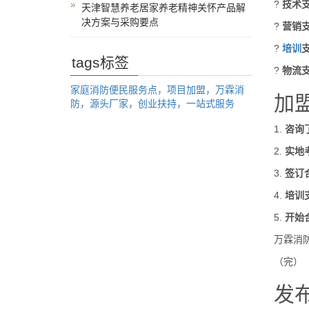
?
技术
天津智慧养老居家养老精神关怀产品解
决方案与采购要点
?
营销
?
培训
tags标签
?
物流
家庭消防便民服务点，项目加盟，万霖消
加
防，源头厂家，创业扶持，一站式服务
1.
咨询
2.
实地
3.
签订
4.
培训
5.
开始
万霖消防
（完）
发