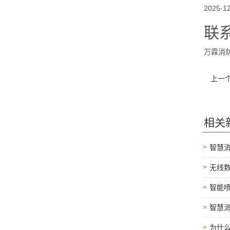
2025-12
联
万霖消防
上一
相关
智慧
无线
智能喷
智慧
为什