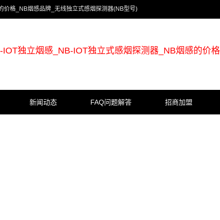
烟感的价格_NB烟感品牌_无线独立式感烟探测器(NB型号)
B-IOT独立烟感_NB-IOT独立式感烟探测器_NB烟感的价格
新闻动态
FAQ问题解答
招商加盟