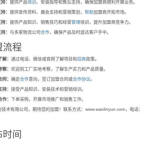
支持：
提供产品
培训
、安装指导和售后支持，确保加盟商顺利开展业务。
支持：
提供宣传资料、展会支持和营销策划，
帮助
加盟商开拓市场。
支持：
提供产品知识、销售技巧和经营
管理
培训，提升加盟商竞争力。
支持：
与多家物流公司
合作
，确保产品及时送达客户手中。
盟流程
了解：
通过电话、微信或官网了解项目和
招商
政策。
考察：
欢迎到工厂实地考察，了解生产实力和产品质量。
合同：
确定
合作
意向，签订加盟合同或
合作
协议
。
支持：
接受产品知识、安装技术和营销培训。
合作：
下单采购，开展市场推广和销售工作。
技术有限公司，期待您的加盟！联系方式：www.wanlinyun.com，电话：40
布时间