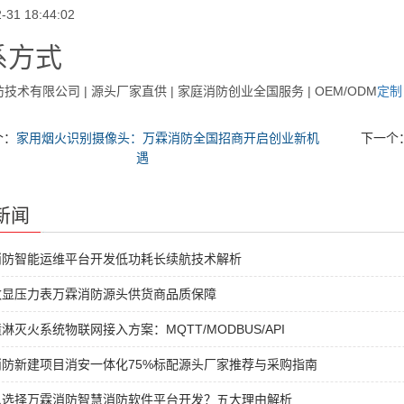
-31 18:44:02
系方式
技术有限公司 | 源头厂家直供 | 家庭消防创业全国服务 | OEM/ODM
定制
个：
家用烟火识别摄像头：万霖消防全国招商开启创业新机
下一个
遇
新闻
消防智能运维平台开发低功耗长续航技术解析
数显压力表万霖消防源头供货商品质保障
淋灭火系统物联网接入方案：MQTT/MODBUS/API
消防新建项目消安一体化75%标配源头厂家推荐与采购指南
么选择万霖消防智慧消防软件平台开发？五大理由解析