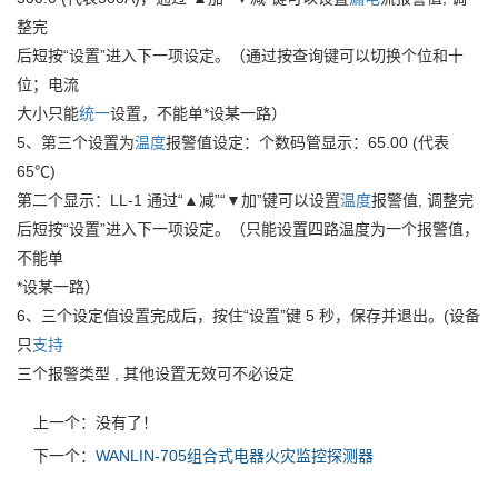
整完
后短按“设置”进入下一项设定。（通过按查询键可以切换个位和十
位；电流
大小只能
统一
设置，不能单*设某一路）
5、第三个设置为
温度
报警值设定：个数码管显示：65.00 (代表
65℃)
第二个显示：LL-1 通过“▲减”“▼加”键可以设置
温度
报警值, 调整完
后短按“设置”进入下一项设定。（只能设置四路温度为一个报警值，
不能单
*设某一路）
6、三个设定值设置完成后，按住“设置”键 5 秒，保存并退出。(设备
只
支持
三个报警类型 , 其他设置无效可不必设定
上一个：没有了！
下一个：
WANLIN-705组合式电器火灾监控探测器