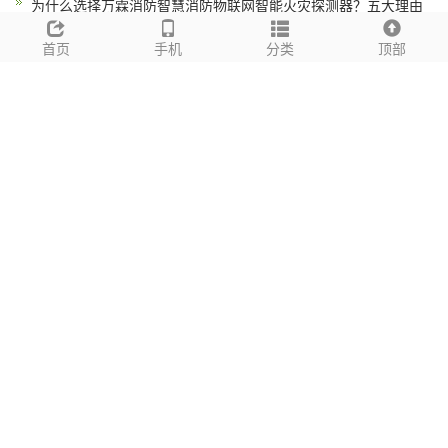
为什么选择万霖消防智慧消防物联网智能火灾探测器？五大理由
解析
首页
手机
分类
顶部
智慧消防智能运维平台开发低功耗长续航技术解析
无线数显压力表万霖消防源头供货商品质保障
tags标签
NB烟感_NB-IOT*立烟感_NB-IOT*立式感烟探测器_NB烟感的价格_NB烟感品牌_
无线*立式感烟探测器(NB型号)
网站地图
地址：NB烟感_NB-IOT*立烟感_NB-IOT*立式感烟探测器_NB烟感的价格_NB烟感
品牌_无线*立式感烟探测器(NB型号) 手机：16710807777
备案号：
京ICP备13014268号-48