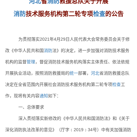
河北
省
消防
救援总队关于开展
消防
技术服务机构第二轮专项
检查
的公告
为贯彻落实2021年4月29日人民代表大会常务委员会关于修
改《中华人民共和国
消防
法》的决定，进一步加强对消防技术服务
机构的监督
管理
，督促消防技术服务机构落实主体责任、依法依规
开展执业活动，按照消防救援局的
统一
部署，
河北
省消防救援总队
决定在全省范围内开展社会消防技术服务机构第二轮专项
检查
工
作，现将有关内容
通知
如下：
一、总体要求
深入贯彻落实新修改的《中华人民共和国消防法》和《关于
深化消防执法改革的意见》（厅字﹝2019﹞34号）中有关加强消防