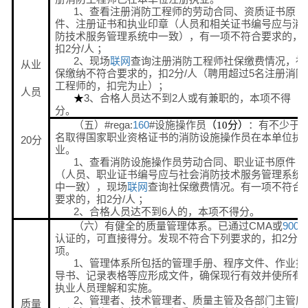
1、查看注册消防工程师的劳动合同、资质证书原
件、注册证书和执业印章（人员和相关证书编号应与消
防技术服务管理系统中一致），有一项不符合要求的，
扣2分/人 ；
2、现场
联网
查询注册消防工程师社保缴费情况，社
从业
保缴纳不符合要求的，扣2分/人（聘用超过5名注册消防
工程师的，扣完为止）；
人员
3、合格人员达不到2人或有兼职的，本项不得
★
分。
（五）#rega:
160
#设施操作员
：有不少于6
（
10
分）
名取得国家职业资格证书的消防设施操作员在本单位执
20分
业。
1、查看消防设施操作员劳动合同、职业证书原件
（人员、职业证书编号应与社会消防技术服务管理系统
中一致），现场
联网
查询社保缴费情况。有一项不符合
要求的，扣2分/人 ；
2、合格人员达不到6人的，本项不得分。
（六）有健全的质量管理体系。已通过CMA或
9000
认证的，可直接得分。发现不符合下列要求的，扣2分/
项。
1、管理体系所包括的管理手册、程序文件、作业指
导书、记录表格等应形成文件，确保现行有效并使所有
执业人员理解和实施。
2、管理者、技术管理者、质量主管及各部门主管应
质量