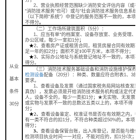
2、营业执照经营范围缺少消防安全评估内容（或有
“消防技术服务”也可）或与“社会消防技术服务信息系统”
（以下简称“系统”）中登记的服务范围不一致的，本项
不得分
。
（二）工作场所建筑面积（5分）：
1、应当有单*的档案室、设备存放室、业务受理、
办公区域，每少一室扣1分
；
2、查看房产证或租赁合同，租赁房屋合同有效期不
★
足一年的扣2分
面积不足
00平方米，本项不得分；
；
1
3、实际办公地址与系统登记地址不一致的，本项不
★
得分。
从业
（三）消防技术服务基础设备和消防设施维护保养
检测设备
配备（20分）：种类、数量应符合附表1、3的
基本
要求。
1、查看设备及发票（通过国家税务局网站核查发票
条件
真伪），发票必须是开给消防技术服务机构或法定代表
人，设备不全的，每少一类扣1分；★无实物、无发票
或实物与发票不一致的总数达五类以上的，本项不得
30分
分
；
查看设备鉴定、校准证书是否在有效期之内，每
★
2
、
有一类不符合的扣1分，不符合种类超过50%的
本项不
，
得分；
、
查看设备保管台账，出入库登记，是否能与维保
3
检测项目执业时间一一对应，不能对应的，扣1分/次；