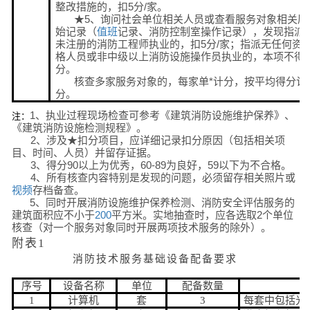
整改措施的，扣5分/家。
★5、询问社会单位相关人员或查看服务对象相关原
始记录（
值班
记录、消防控制室操作记录），发现指派
未注册的消防工程师执业的，扣5分/家；指派无任何资
格人员或非中级以上消防设施操作员执业的，本项不得
分。
核查多家服务对象的，每家单*计分，按平均得分计
分。
1、执业过程现场检查可参考《建筑消防设施维护保养》、
注：
《建筑消防设施检测规程》。
2、涉及★扣分项目，应详细记录扣分原因（包括相关项
目、时间、人员）并留存证据。
3、得分90以上为优秀，60-89为良好，59以下为不合格。
4、所有核查内容特别是发现的问题，必须留存相关照片或
视频
存档备查。
5、同时开展消防设施维护保养检测、消防安全评估服务的
建筑面积应不小于
200
平方米。实地抽查时，应各选取2个单位
核查（对一个服务对象同时开展两项技术服务的除外）。
附表1
消防技术服务基础设备配备要求
序号
设备名称
单位
配备数量
1
计算机
套
3
每套中包括光