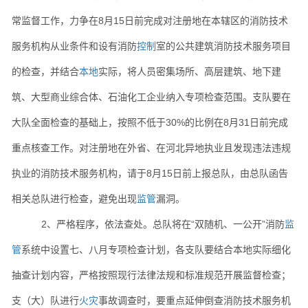
常监督工作，力争在8月15日前完成对注册地在本辖区的消防技术
服务机构从业条件和设有消防
控制
室的公共建筑消防技术服务项目
的检查，并结合
本地
实际，将人员密集场所、高层建筑、地下建
筑、大型商业综合体、石油化工企业纳入专项检查范围。支队要在
大队全面检查的基础上，按照不低于30%的比例在8月31日前完成
重点核查工作。对注册地在外省、在河北异地执业且发现违法违规
执业的消防技术服务机构，请于8月15日前上报总队，由总队函告
相关总队进行检查，避免出现
监管
漏洞。
2、严格程序，依法查处。总队将在“双随机、一公开”消防
监
管
系统中设置七、八月专项检查计划，各支队要结合本地实际细化
抽查计划内容，严格按照现行法律法规和标准规范开展监督检查；
支（大）队进行
火灾
事故调查时，要重点延伸倒查消防技术服务机