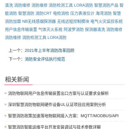
清洗
消防维修
消防维修
消防检测工具
LORA消防
智慧消防产品
智
能消防
智慧消防
消防CRT
电检消检
压力表液位计
海湾消防
智慧
消防加盟
NB无线感烟探测器
无线远程控制模块
电气火灾监控系统
用户信息传输装置
气体灭火系统
阿波罗消防
探测器清洗
消防维修
消防维修
消防检测工具
LORA消防
上一个：
2021年上半年消防改革回顾
下一个：
消防安全评估执行规范
相关新闻
消防物联网用户信息传输装置出口方案与认证要求全解析
深圳智慧消防物联网硬件设备UL认证项目应用案例分析
智慧消防政策加速落地物联网接入方案：MQTT/MODBUS/API
智慧消防智能运维平台开发安装调试与技术参数详解