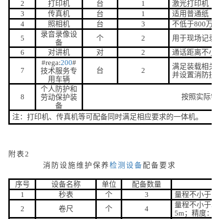
2
打印机
台
1
激光打印机
3
传真机
台
1
适用普通纸
4
照相机
台
3
不低于800万
录音录像设
5
个
2
用于现场记录
备
6
对讲机
对
2
通话距离不小于
#rega:
200
#
满足装载相关
7
台
2
技术服务专
并设置消防技
用车辆
个人防护和
8
按照实际需
劳动保护装
备
注：打印机、传真机等可配备同时满足相应要求的一体机。
附表2
消防设施维护保养
检测设备
配备要求
序号
设备名称
单位
配备数量
1
秒表
个
3
量程不小于15m
量程不小于3
2
卷尺
个
4
5m；精度：1