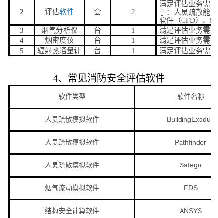
满足评估业务需要
2
评估
软件
套
2
于：人员疏散能力
软件（CFD）、
3
烟气分析仪
台
1
满足评估业务需要
4
烟密度仪
台
1
满足评估业务需要
5
辐射热通量计
台
1
满足评估业务需要
4
、常见消防安全评估软件
软件类型
软件名称
人员疏散模拟软件
BuildingExodus
人员疏散模拟软件
Pathfinder
人员疏散模拟软件
Safego
烟气流动模拟软件
FDS
结构安全计算软件
ANSYS