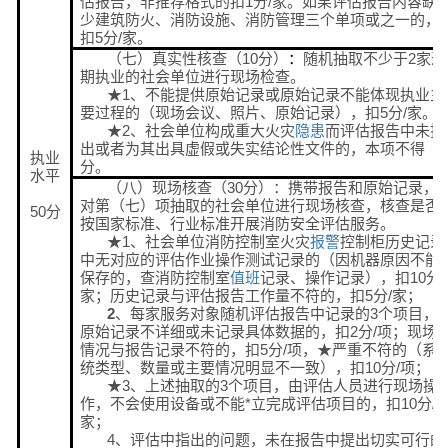
估报告，非推荐格式的扣1分/家。如果评估报告内容缺
少建筑防火、消防设施、消防管理三个单项或之一的，
扣5分/家。
（七）真实性核查（10分）
随机抽取不少于2家近
：
期执业的社会单位进行现场检查。
★1、不能提供原始记录或原始记录不能体现执业主
要过程的（现场会议、照片、原始记录），扣5分/家。
★2、社会单位构成重大火灾
隐患
而评估报告中未指
出或者为其出具虚假或失实结论性文件的，本项不得
执业
分。
水平
（八）现场核查（30分）：携带报告和原始记录，
对第（七）项抽取的社会单位进行现场核查，核查是否
50分
按国家标准、行业标准开展消防安全评估服务。
★1、社会单位消防控制室火灾
报警
控制柜历史记录
中无对应的评估作业操作测试记录的（因机器原因不能
保存的，查消防控制室
值班
记录、操作记录），扣10分/
家；历史记录与评估报告工作量不符的，扣5分/家；
2
、每家服务对象随机评估报告中记录的3个项目，
原始记录不详细或未记录具体数据的，扣2分/项；现场
情况与报告记录不符的，扣5分/项，★严重不符的（系
统类型、数量或主要情况明显不一致），扣10分/项；
★3、上述抽取的3个项目，由评估人员进行现场操
作，不会使用设备或不能*立完成评估项目的，扣10分/
家；
4、评估中指出的问题，未在报告中提出切实可行的