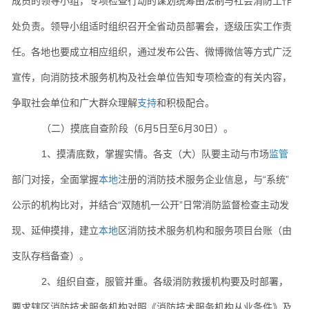
成员的领导小组，专项检查行动的谋划统筹由法制与社会消防工作
处负责。领导小组适时组织召开全省动员部署会，逐级压实工作责
任。各地也要成立相应组织，通过发布公告、微博微信等方式广泛
宣传，向消防技术服务机构及社会单位告知专项检查的有关内容，
争取社会单位和广大群众理解
支持
和积极配合。
（二）摸底自查阶段（6月5日至6月30日）。
1、摸清底数，掌握实情。各支（大）队要主动与市场
监管
部门对接，全面掌握
本地
注册的消防技术服务企业信息，与“系统”
公示的机构比对，并结合“双随机一公开”日常消防监督检查主动发
现、延伸摸排，建立
本地
区消防技术服务机构和服务项目台账（由
支队存档备查）。
2、组织自查，服管并重。各级消防救援机构要及时部署，
要求辖区消防技术服务机构对照《消防技术服务机构从业条件》及