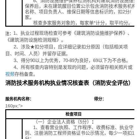
6、消防设施维护保养检测机构对建筑消防设施维护
保养后，未在建筑醒目位置公示包含消防技术服务机构
名称、项目负责人、维保日期等信息标识的，扣2分/
家。
核查多家服务对象的，每家单*计分，取平均分。
1、执业过程现场检查可参考《建筑消防设施维护保养》、
注：
《建筑消防设施检测规程》。
2、涉及★扣分项目，应详细记录扣分原因（包括相关项
目、时间、人员）并留存证据。
3、得分90以上为优秀，70-89为良好，69以下为不合格。
4、所有核查内容特别是发现的问题，必须留存相关照片或
视频
存档备查。
消防
技术服务机构执业情况核查表（
消防安全评估
）
服务机构
名称：
得分：
160px;">
检查项目
（一）企业法人资格（5分）
：
1、查看营业执照、工作程序、收费标准、执业守
则、注册消防工程师资格证书公示情况，每少一项扣1
分；