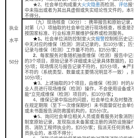
★2、社会单位构成重大
火灾
隐患
而检测、
评估
报告
中未指出或者为其出具虚假或失实结论性文件的，本项
不得分。
（九）现场核查（30分）：携带报告和原始记录，
对第（八）项抽取的社会单位进行现场核查，核查是否
执业
按国家标准、行业标准开展维护保养或检测服务。
1、
社会单位消防控制室火灾
报警
控制柜历史记录
★
水平
中无对应的维保（检测）测试记录的，扣10分/家；历史
记录与维保（检测）工作量不符的，扣5分/家；
2
、每家服务对象随机抽查维保（检测）报告中记录
的3个项目，原始记录不详细或未记录具体数据的，扣2
50分
分/项；现场情况与报告记录不符的，扣5分/项，★严重
不符的（系统类型、数量或主要情况明显不一致），扣
10分/项；
3、上述抽取的3个项目，由维保（检测）时的从
★
业人员进行现场维保（检测）操作，不会使用设备或不
能*立完成维保（检测）项目的，扣10分/家
；
4、维保记录中指出的问题，社会单位未及时整改，
在规定期限（至下一次维保期时）未书面督促社会单位
或未书面报告消防救援机构的，扣5分/次。
、询问社会单位相关人员或查看服务对象消防控
★
5
制室原始记录，发现指派未备案或注册的消防设施操作
员、消防工程师执业的，扣5分/家；指派无任何资格人
员执业的，本项不得分；