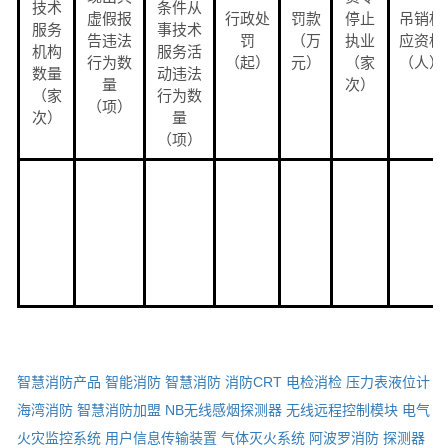
技术
条件从
虚假报
行政处
罚款
停止
吊销相
服务
事技术
告违法
罚
（万
执业
应资格
机构
服务活
行为数
（起）
元）
（家
（人）
数量
动违法
量
次）
（家
行为数
（项）
次）
量
（项）
智慧消防产品
智能消防
智慧消防
消防CRT
电检消检
压力表液位计
海湾消防
智慧消防加盟
NB无线感烟探测器
无线远程控制模块
电气
火灾监控系统
用户信息传输装置
气体灭火系统
阿波罗消防
探测器