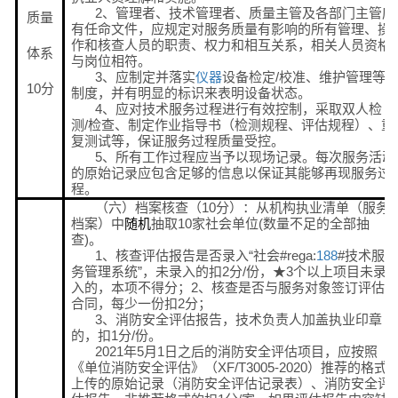
2、管理者、技术管理者、质量主管及各部门主管应
质量
有任命文件，应规定对服务质量有影响的所有管理、操
作和核查人员的职责、权力和相互关系，相关人员资格
体系
与岗位相符。
3、应制定并落实
仪器
设备检定/校准、维护管理等
10分
制度，并有明显的标识来表明设备状态。
4、应对技术服务过程进行有效控制，采取双人检
测/检查、制定作业指导书（检测规程、评估规程）、重
复测试等，保证服务过程质量受控。
5、所有工作过程应当予以现场记录。每次服务活动
的原始记录应包含足够的信息以保证其能够再现服务过
程。
（六）档案核查（10分）：从机构执业清单（服务
档案）中
抽取10家社会单位(数量不足的全部抽
随机
查)。
1、核查评估报告是否录入“社会#rega:
188
#技术服
务管理系统”，未录入的扣2分/份，★3个以上项目未录
入的，本项不得分；2、核查是否与服务对象签订评估
合同，每少一份扣2分；
3、消防安全评估报告，技术负责人加盖执业印章
的，扣1分/份。
2021年5月1日之后的消防安全评估项目，应按照
《单位消防安全评估》（XF/T3005-2020）推荐的格式
上传的原始记录（消防安全评估记录表）、消防安全评