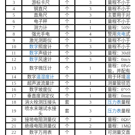
3
游标卡尺
个
3
量程不小于15
4
钢直尺
个
3
量程不小于50
5
直角尺
个
3
主要用于对消
6
电子秤
个
1
量程不小于30
7
测力计
个
1
量程：50N∽5
8
强光手电
个
4
警用
充电
式，
9
激光测距仪
个
3
量程不小于50
10
数字
照度计
个
3
量程不小于20
11
数字
声级计
个
3
量程：30dB∽
12
数字
风速计
个
3
量程：0m/s∽
量程：0Pa∽
13
数字微压计
个
1
能，并配有检
14
数字
温湿度计
个
1
用于环境
温湿
15
超声波流量计
个
1
测量管径范围：
16
数字坡度仪
个
1
量程：0°∽±9
17
垂直度测定仪
个
1
量程：0mm∽5
18
消火栓测压接头
套
3
压力表
量程：0
喷水末端试水接
19
套
3
压力表
量程：0
头
20
接地电阻测量仪
个
2
量程：0Ω∽1
21
绝缘电阻测量仪
个
2
量程：1MΩ∽
22
数字万用表
个
3
可测量交直流