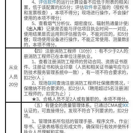
4、
评估
软件
的运行计算设备不应低于附表的相关配
置，低于该配置的扣5分；评估
软件
非正版的（授权书
和发票核查），本项不得分
现场进行操作，不会操作
；
使用的本项不得分；
5、查看烟气分析仪、烟密度仪、辐射热通量计使用
记录是否能与评估项目执业时间一一对应，
（出入库）
使用结果是否运用到评估报告中，不能对应的，扣5分/
；现场使用设备进行操作，不能正常使用、测量数据
份
的，本项不得分。
四）注册消防工程师（10分）：有不少于2人的注
（
册消防工程师已在本单位注册执业。
1、查看注册消防工程师的劳动合同、资质证书原
件、注册证书和执业印章（人员和相关证书编号应与消
从业
防技术服务管理系统中一致），有一项不符合要求的，
人员
扣2分/人 ；
2、现场
联网
查询注册消防工程师社保缴费情况，社
20分
保缴纳不符合要求的，扣2分/人（聘用超过5名注册消防
工程师的，扣完为止）；
★3、合格人员不足2人或有兼职的，本项不得分。
（五）有健全的质量管理体系。已通过CMA或
9000
认证的，可直接得分。发现不符合下列要求的，扣2分/
项。
1、管理体系所包括的管理手册、程序文件、作业指
导书、记录表格等应形成文件，确保现行有效并使所有
执业人员理解和实施。