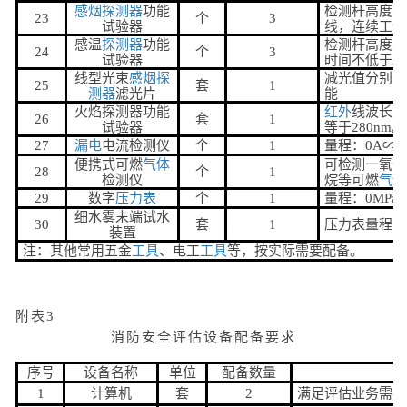
感烟
探测器
功能
检测杆高度不
23
个
3
试验器
线，连续工作
感温
探测器
功能
检测杆高度不
24
个
3
试验器
时间不低于2h
线型光束
感烟
探
减光值分别为0
25
套
1
测器
滤光片
能
火焰探测器功能
红外
线波长大
26
套
1
试验器
等于280nm
27
漏电
电流检测仪
个
1
量程：0A∽2
便携式可燃
气体
可检测一氧化
28
个
1
检测仪
烷等可燃
气体
29
数字
压力表
个
1
量程：0MPa
细水雾末端试水
30
套
1
压力表量程：0
装置
注：其他常用五金
工具
、电工
工具
等，按实际需要配备。
附表3
消防安全评估设备配备要求
序号
设备名称
单位
配备数量
1
计算机
套
2
满足评估业务需要