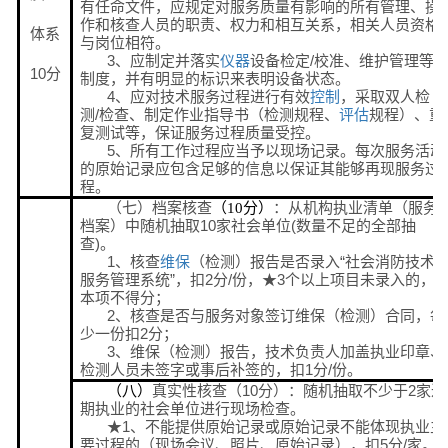
有任命文件，应规定对服务质量有影响的所有管理、操
作和核查人员的职责、权力和相互关系，相关人员资格
体系
与岗位相符。
3、应制定并落实
仪器
设备检定/校准、维护管理等
10分
制度，并有明显的标识来表明设备状态。
4、应对技术服务过程进行有效
控制
，采取双人检
测/检查、制定作业指导书（检测规程、
评估
规程）、重
复测试等，保证服务过程质量受控。
5、所有工作过程应当予以现场记录。每次服务活动
的原始记录应包含足够的信息以保证其能够再现服务过
程。
（七）档案核查
：从机构执业清单（服务
（10
分）
档案）中随机抽取10家社会单位(数量不足的全部抽
查)。
1、核查
维保
（检测）报告是否录入“社会消防技术
服务管理系统”，扣2分/份，★3个以上项目未录入的，
本项不得分；
2、核查是否与服务对象签订维保（检测）合同，每
少一份扣2分；
3、维保（检测）报告，技术负责人加盖执业印章、
检测人员未签字或事后补签的，扣1分/份。
真实性核查（10分）：随机抽取不少于2家近
（八）
期执业的社会单位进行现场检查。
★1、不能提供原始记录或原始记录不能体现执业主
要过程的（现场会议、照片、原始记录），扣5分/家。