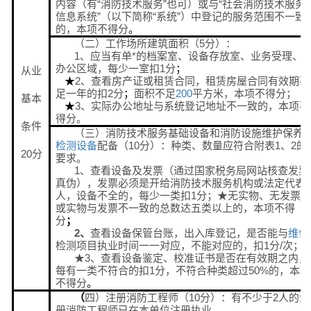
内容（有“消防技术服务”也可）或与“社会消防技术服务
信息系统”（以下简称“系统”）中登记的服务范围不一致
的，本项不得分
。
（二）工作场所建筑面积（5分）：
1、应当有单*的档案室、设备存放室、业务受理、
办公区域，每少一室扣1分
；
从业
2、查看房产证或租赁合同，租赁房屋合同有效期不
★
足一年的扣2分
面积不足
200
平方米，本项不得分；
；
基本
3、实际办公地址与系统登记地址不一致的，本项不
★
得分。
条件
（三）消防技术服务基础设备和消防设施维护保养
检测设备
配备（10分）：种类、数量应符合附表1、2的
20分
要求。
1、查看设备及发票（通过国家税务局网站核查发票
真伪），发票必须是开给消防技术服务机构或法定代表
人，设备不全的，每少一类扣1分；★无实物、无发票
或实物与发票不一致的总数达五类以上的，本项不得
分
；
2、
查看设备保管台账，出入库登记，是否能与
维保
检测项目执业时间一一对应，不能对应的，扣1分/次；
★3、查看设备鉴定、校准证书是否在有效期之内，
每有一类不符合的扣1分，不符合种类超过50%的，本项
不得分
。
四）注册消防工程师（10分）：有不少于2人的注
（
册消防工程师已在本单位注册执业。