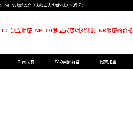
烟感的价格_NB烟感品牌_无线独立式感烟探测器(NB型号)
B-IOT独立烟感_NB-IOT独立式感烟探测器_NB烟感的价格
新闻动态
FAQ问题解答
招商加盟