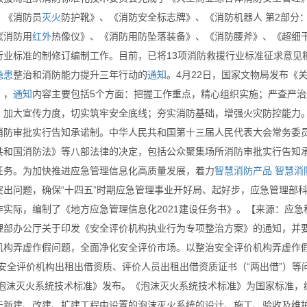
、《消防员
灭火
防护靴》、《消防安全标志牌》、《消防机器人 第2部分
《消防用
红外
热像仪》、《消防用防坠落装备》、《消防腰斧》、《超细干
行业标准的制修订编制工作。目前，已将13项消防救援行业标准征求意见
隐患
整治和消防能力提升三年行动的
通知
。4月22日，国家文物局发布《
》，
通知
内容主要包括5个方面：把握工作重点，精心组织实施；严查严
；加大宣传力度，切实筑牢安全底线；夯实消防基础，增强火灾防控能力。
消防审批实行告知承诺制。中华人民共和国第十三届人民代表大会常务委员会
共和国消防法》等八部法律的决定，包括公众聚集场所消防审批实行告知承诺
任务。为加快推进应急管理信息化高质量发展，着力
智慧消防产品
智慧消
突出问题，确保“十四五”时期应急管理事业开好局、起好步，应急管理部
作实际，编制了《地方应急管理信息化2021建设任务书》。【来源：应急
理部办公厅关于印发《安全评价机构执业行为专项整治方案》的通知，并
机构弄虚作假问题，全面净化安全评价市场。以整治安全评价机构弄虚作假
安全评价机构出租出借资质、评价人员出租出借资质证书（“两出借”）等问题
《泡沫灭火系统技术标准》发布。《泡沫灭火系统技术标准》为国家标准，编号为G
新建、改建、扩建工程中设置的泡沫灭火系统的设计、施工、验收及维护管理。其中