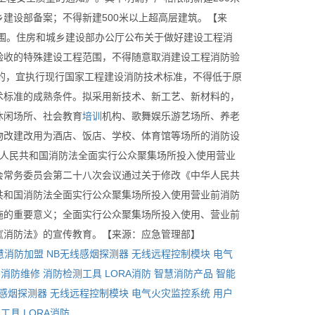
建设部备案；不得新建500米以上超高层建筑。【来
围。住房和城乡建设部办公厅公布关于做好建设工程消
验收的特殊建设工程范围，不得随意取消建设工程消防验
的，宜执行现行国家工程建设消防技术标准，不得低于原
术标准的成熟条件。拟采用新技术、新工艺、新材料的，
休闲场所、社会教育
培训
机构、歌舞娱乐游艺场所、养老
物改建改用为酒店、饭店、学校、体育馆等场所的消防设
华人民共和国消防法全面实行公众聚集场所投入使用营业
会常务委员会第二十八次会议通过关于修改《中华人民共
共和国消防法全面实行公众聚集场所投入使用营业前消防
施的重要意义；全面实行公众聚集场所投入使用、营业前
《消防法》的宣传教育。【来源：应急管理部】
慧消防加盟
NB无线感烟探测器
无线远程控制模块
电气
消防维修
消防检测工具
LORA消防
智慧消防产品
智能
线感烟探测器
无线远程控制模块
电气火灾监控系统
用户
测工具
LORA消防