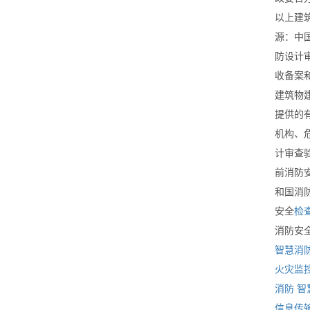
以上建
源：中
防设计
收备案和
建筑物
提供的
机构、
计审查
前消防
和国消
安全
检
消防安
智慧消
火灾监
消防
智
信息传