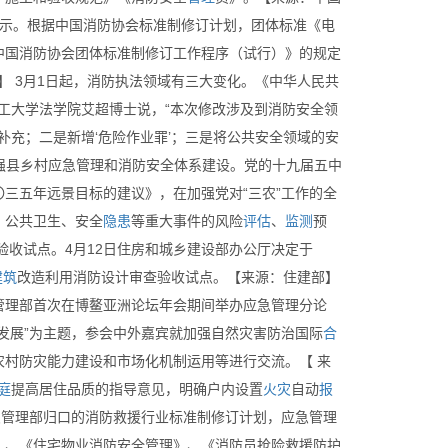
公示。根据中国消防协会标准制修订计划，团体标准《电
中国消防协会团体标准制修订工作程序（试行）》的规定
协会】 3月1日起，消防执法领域有三大变化。《中华人民共
理工大学法学院艾超博士说，“本次修改涉及到消防安全领
补充；二是新增‘危险作业罪’；三是将公共安全领域的安
加强县乡村应急管理和消防安全体系建设。党的十九届五中
三五年远景目标的建议》，在加强党对“三农”工作的全
、公共卫生、安全
隐患
等重大事件的风险
评估
、
监测
预
验收试点。4月12日住房和城乡建设部办公厅决定于
建筑
改造利用消防设计审查验收试点。【来源：住建部】
急管理部首次在博鳌亚洲论坛年会期间举办应急管理分论
发展”为主题，参会中外嘉宾就加强自然灾害防治国际
合
农村防灾能力建设和市场化机制运用等进行交流。【 来
庭
提高居住品质的指导意见，明确户内设置
火灾
自动
报
应急管理部归口的消防救援行业标准制修订计划，应急管理
》、《住宅物业消防安全管理》、《消防员抢险救援防护