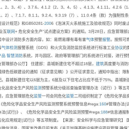
（1、2、3、4）、3.7.6、4.1.2（2、3、4、5）、4.1.3、4.1.11、4.2.
（1、2）、7.1.7、8.1.1、9.2.4、9.3.19（7）、11.0.4条（款）
设计规范》和GB50281-
200
6《泡沫灭火系统施工及验收规范》同时废
业互
联网
+ 危化安全生产”试点建设方案》的通知。3月28日，应急管理部
其中设计消防多方面内容，如：易燃易爆有毒有害
气体
预警
报警
。按照可
毒
气体
检测
报警系统（GDS）和火灾及消防监控系统进行标准工业
协议
的
产品
智慧消防
系统，并与园区、政府等管理部门的系统进行对接，进行预
急管理部办公厅】 住建部：县城新建住宅不超过18层，
建筑
高度要与消防
城绿色低碳建设的通知（征求意见稿）》公开征求意见，通知中指出：限
配。县城新建住宅以6层为主，6层及以下住宅占比应不低于75%。县城新
危化品安全生产风险
监测
预警系统分级巡查抽查管理办法（试行）》等五
用，应急管理部危化
监管
一司会同危化
监管
二司组织制定了《危险化学品
《危险化学品安全生产风险监测预警系统预警信息#rega:
160
#管理办法(
法(试行)》、《危险化学品安全生产风险监测预警#rega:
188
#信息通报
态化应用规定(试行)》等五项制度。【来源：安全科学与应急管理研究】 
方微信消息，国家发改委日前发布《关于加强基础设施建设项目管理 确保