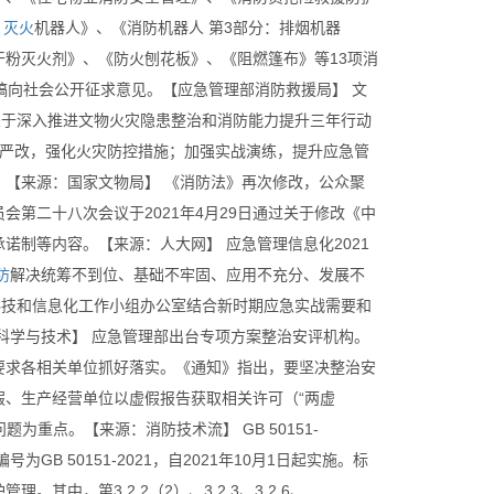
：
灭火
机器人》、《消防机器人 第3部分：排烟机器
粉灭火剂》、《防火刨花板》、《阻燃篷布》等13项消
稿向社会公开征求意见。【应急管理部消防救援局】 文
关于深入推进文物火灾隐患整治和消防能力提升三年行动
治严改，强化火灾防控措施；加强实战演练，提升应急管
【来源：国家文物局】 《消防法》再次修改，公众聚
第二十八次会议于2021年4月29日通过关于修改《中
制等内容。【来源：人大网】 应急管理信息化2021
防
解决统筹不到位、基础不牢固、应用不充分、发展不
科技和信息化工作小组办公室结合新时期应急实战需要和
科学与技术】 应急管理部出台专项方案整治安评机构。
要求各相关单位抓好落实。《通知》指出，要坚决整治安
、生产经营单位以虚假报告获取相关许可（“两虚
为重点。【来源：消防技术流】 GB 50151-
B 50151-2021，自2021年10月1日起实施。标
，第3.2.2（2）、3.2.3、3.2.6、