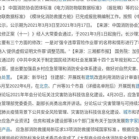
会 】 中国消防协会团体标准《电力消防物联数据标准》（报批稿）等的
物联数据标准》《模块化消防救援方舱》已完成报批稿编制工作。按照《
示，公示期为2021年3月3日至2021年3月17日。【来源：中国消防
法修正案（十一）》经人大常委会通过，于2021年3月1日起施行。长沙
主要有三个方面的修改：一是对‘强令违章冒险作业罪’的名称和情形进行了
纳入‘提供虚假证明文件罪’调整范围。”【来源：三湘都市报】 国务院：
议通过的《中共中央关于制定国民经济和社会发展第十四个五年规划和二〇
方面，提出要加强县乡村应急管理和消防安全体系建设，做好对自然灾害
急
处置
。【来源：新华社】 住建部：开展既有
建筑
改造利用消防设计审查
年6月至2022年6月，在
北京
、广州等31个市县（详细名单附后）开展既有
洲论坛2021年年会分论坛关注灾害防治科技信息化建设。4月20日，应
急管理部党委委员、副部长尚勇出席并讲话。分论坛以“灾害管理与可持续
冠肺炎疫情背景下公共安全风险管理、灾害防治科技信息化建设、
城市
和
全应急产业资讯】 住房和城乡建设部等16个部门发布关于加快发展
数字
家
能
产品
。 应急部消防救援局新征求13项消防救援领域国家标准 。根据
救援局组织消防标准化技术委员会完成了《大型商业综合体消防安全管理