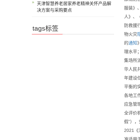
天津智慧养老居家养老精神关怀产品解
服装》
决方案与采购要点
人》、
防救援
tags标签
物火灾
的
通知
理水平
集场所
华人民
年建设
平衡的
各地工
应急管
全评价
假”），
2021
准适用于