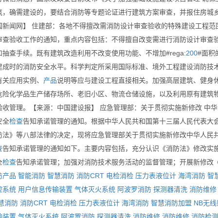
筑，确需建设的，要结合消防等专题论证进行建筑方案审查，并报住房城乡
国新闻网】 住建部：各地不得擅改需消防设计审查验收的特殊建设工程范
审查验收工作的通知，重点内容包括：不得擅自改变需进行消防设计审查
抽查手续。既有建筑改造利用不改变使用功能、不增加#rega:
200
#面积
建成时的消防安全水平。科学判定所采用国际标准、境外工程建设消防技
有关应用实例、
产品
说明等应与建设工程直接相关。加强高层建筑、健身
危险化学品生产储存场所、老旧小区、物流仓储设施，以及利用原有建筑
验收管理。【来源：中国建设报】 应急管理部：关于贯彻实施新修改 中
安全
检查
告知承诺管理的通知。根据中华人民共和国第十三届人民代表大
防法》等八部法律的决定，现将应急管理部关于贯彻实施新修改中华人民
查
告知承诺管理的通知如下。主要内容包括，充分认识《消防法》修改实
全
检查
告知承诺管理；加强对消防技术服务活动的监督管理；开展新修改
防产品
智能消防
智慧消防
消防CRT
电检消检
压力表液位计
海湾消防
智
控系统
用户信息传输装置
气体灭火系统
阿波罗消防
探测器清洗
消防维修
慧消防
消防CRT
电检消检
压力表液位计
海湾消防
智慧消防加盟
NB无
输装置
气体灭火系统
阿波罗消防
探测器清洗
消防维修
消防维修
消防检