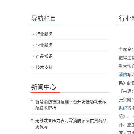
导航栏目
行业
行业新闻
企业新闻
主席令
产品知识
值得注
重大伤
技术支持
消防
写
典》配
新闻中心
【来源
张兴凯
智慧消防智能运维平台开发低功耗长续
航技术解析
系统
将
范》、
无线数显压力表万霖消防源头供货商品
计、施
质保障
家立项