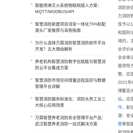
智能喷淋灭火系统物联网接入方案：
消防协
MQTT/MODBUS/API
力消防
智慧消防新建项目消安一体化75%标配
现予以公
源头厂家推荐与采购指南
和国刑
域的，
为什么选择万霖消防智慧消防软件平台
开发？五大理由解析
全评价
全会审
养老机构智慧消防数字化赋能与智慧消
面领导
防云平台集成方案
警、应
智慧消防市场空间增量远程监控与数据
2021
管理平台详解
博鳌亚
智慧消防服务标准化：消防水务工业三
坛，应
大核心应用场景
作
、新
源：安
万霖智慧养老消防安全管理平台产品：
武汉智慧养老消防一站式解决方案
警
等智
部消防