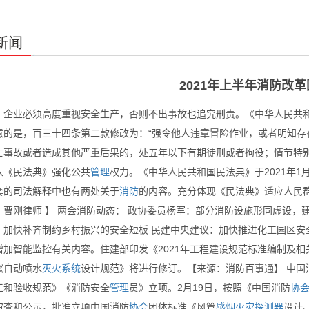
新闻
2021年上半年消防改
：企业必须高度重视安全生产，否则不出事故也追究刑责。《中华人民共和国
意的是，百三十四条第二款修改为：“强令他人违章冒险作业，或者明知存
亡事故或者造成其他严重后果的，处五年以下有期徒刑或者拘役；情节特别恶
入《民法典》强化公共
管理
权力。《中华人民共和国民法典》于2021年1月
套的司法解释中也有两处关于
消防
的内容。充分体现《民法典》适应人民
：曹刚律师 】 两会消防动态： 政协委员杨军：部分消防设施形同虚设，
：加快补齐制约乡村振兴的安全短板 民建中央建议：加快推进化工园区安全
增加智能监控有关内容。住建部印发《2021年工程建设规范标准编制及
《自动喷水
灭火
系统
设计规范》将进行修订。【来源：消防百事通】 中国
工和验收规范》《消防安全
管理
员》立项。2月19日，按照《中国消防
协
审查和公示，批准立项中国消防
协会
团体标准《风管
感烟
火灾
探测器
设计