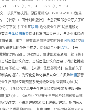
6（1、2）、5.1.2（1、2、3）、5.2.2（1、2、3）、
为强制性条文，必须严格执行。原国家标准GB50151-2010《泡沫
止。【来源：中国计划出版社】 应急管理部办公厅关于印
办公厅下发《“工业互
联网
+危化安全生产”试点建设方
燃有毒
气体
检测
报警
设计标准的建设要求，与企业建设的
数值通讯，建立可燃有毒易燃易爆实时数值
可视化
监控
智
警报警信息的处理与推送，增强对企业的
监管
。【来
救援能力相匹配。3月29日，住建部发布通知，就《关于
制县城居住建筑高度。县城居住建筑高度要与消防救援能
建住宅不超过18层。【来源：住建部网站】 应急部关于
项制度的通知。为深化危险化学品安全生产风险
监测
预警
安全生产风险监测预警系统分级巡查抽查管理办法(试
试行)、《危险化学品安全生产风险监测预警系统数据质
制度(试行)》、《危险化学品安全生产风险监测预警系统
国家发改委：不得新建500米以上超高层建筑。据国家发
工程安全质量的通知》。其中明确，严格限制新建250米