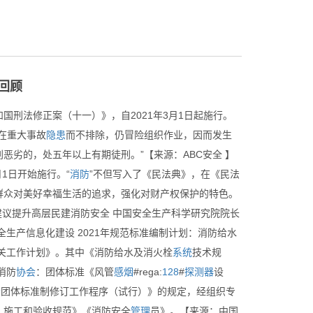
革回顾
刑法修正案（十一）》，自2021年3月1日起施行。
在重大事故
隐患
而不排除，仍冒险组织作业，因而发生
劣的，处五年以上有期徒刑。”【来源：ABC安全 】
1日开始施行。“
消防
”不但写入了《民法典》，在《民法
群众对美好幸福生活的追求，强化对财产权保护的特色。
建议提升高层民建消防安全 中国安全生产科学研究院院长
生产信息化建设 2021年规范标准编制计划：消防给水
相关工作计划》。其中《消防给水及消火栓
系统
技术规
消防
协会
：团体标准《风管
感烟
#rega:
128
#
探测器
设
会
团体标准制修订工作程序（试行）》的规定，经组织专
、施工和验收规范》《消防安全
管理
员》。【来源：中国