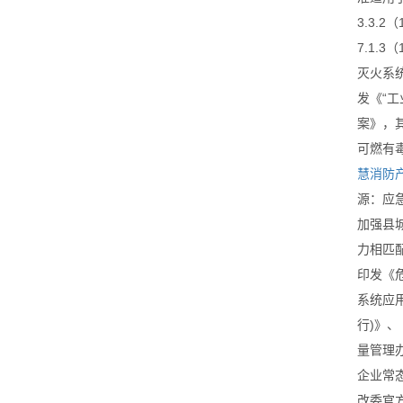
3.3.2
7.1.3
灭火系统
发《“工
案》，
可燃有
慧消防
源：应
加强县
力相匹
印发《
系统应
行)》、
量管理办
企业常
改委官