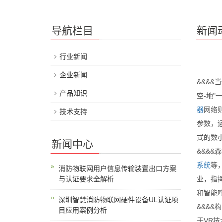
导航栏目
新闻
行业新闻
企业新闻
&&&
产品知识
空-地"
器
网络
技术支持
参数，
式的数
新闻中心
&&&&
系统
等
消防物联网用户信息传输装置出口方案
与认证要求全解析
业，指
和智能
深圳智慧消防物联网硬件设备UL认证项
&&&
目应用案例分析
于VR