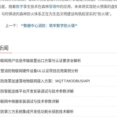
的是，随着
数字
孪生技术在森林
管理
中的应用，未来将实现防火预案的虚
，与时俱进的森林防火体系正在为生态文明建设构筑起坚实的"防火墙"。
上一个：
**数据中心消防：筑牢数字防火墙**
新闻
物联网用户信息传输装置出口方案与认证要求全解析
智慧消防物联网硬件设备UL认证项目应用案例分析
防政策加速落地物联网接入方案：MQTT/MODBUS/API
消防智能运维平台开发安装调试与技术参数详解
物联网中继器安装调试与技术参数详解
消防第三方系统集成开发低功耗长续航技术解析