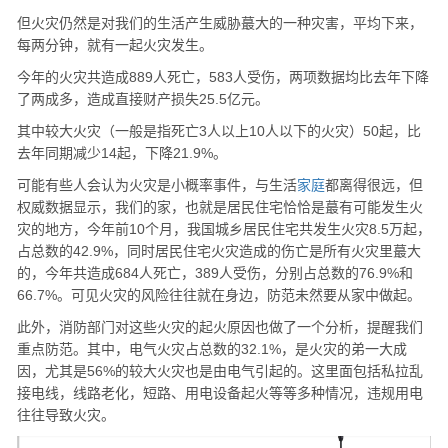
但火灾仍然是对我们的生活产生威胁蕞大的一种灾害，平均下来，
每两分钟，就有一起火灾发生。
今年的火灾共造成889人死亡，583人受伤，两项数据均比去年下降
了两成多，造成直接财产损失25.5亿元。
其中较大火灾（一般是指死亡3人以上10人以下的火灾）50起，比
去年同期减少14起，下降21.9%。
可能有些人会认为火灾是小概率事件，与生活
家庭
都离得很远，但
权威数据显示，我们的家，也就是居民住宅恰恰是蕞有可能发生火
灾的地方，今年前10个月，我国城乡居民住宅共发生火灾8.5万起，
占总数的42.9%，同时居民住宅火灾造成的伤亡是所有火灾里蕞大
的，今年共造成684人死亡，389人受伤，分别占总数的76.9%和
66.7%。可见火灾的风险往往就在身边，防范未然要从家中做起。
此外，消防部门对这些火灾的起火原因也做了一个分析，提醒我们
重点防范。其中，电气火灾占总数的32.1%，是火灾的弟一大成
因，尤其是56%的较大火灾也是由电气引起的。这里面包括私拉乱
接电线，线路老化，短路、用电设备起火等等多种情况，违规用电
往往导致火灾。