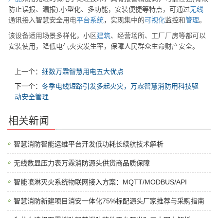
防止误报、漏报).小型化、多功能，安装便捷等特点，可通过
无线
通讯接入智慧安全用电
平台
系统
，实现集中的
可视化
监控和
管理
。
该设备适用场景多样化，小区
建筑
、经营场所、工厂厂房等都可以
安装使用，降低电气火灾发生率，保障人民群众生命财产安全。
上一个：
细数万霖智慧用电五大优点
下一个：
冬季电线短路引发多起火灾，万霖智慧消防用科技驱
动安全管理
相关新闻
智慧消防智能运维平台开发低功耗长续航技术解析
无线数显压力表万霖消防源头供货商品质保障
智能喷淋灭火系统物联网接入方案：MQTT/MODBUS/API
智慧消防新建项目消安一体化75%标配源头厂家推荐与采购指南