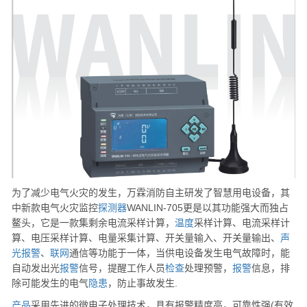
为了减少电气火灾的发生，万霖消防自主研发了智慧用电设备，其
中新款电气火灾监控
探测器
WANLIN-705更是以其功能强大而独占
鳌头，它是一款集剩余电流采样计算，
温度
采样计算、电流采样计
算、电压采样计算、电量采集计算、开关量输入、开关量输出、
声
光
报警
、
联网
通信等功能于一体，当供电设备发生电气故障时，能
自动发出光
报警
信号，提醒工作人员
检查
处理预警，
报警
信息，排
除可能发生的电气
隐患
，防止事故发生.
产品
采用先进的微电子处理技术，具有报警精度高，可靠性强(有效