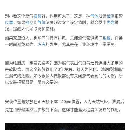
别小看这个燃气
报警
器，作用可大了！这是一种
气体
泄漏
检测
报警
仪器
，如果
检测
到
气体
浓度超过安全设定值时，就会发出
声光
警
报，提醒人们采取防护措施。
如果家里没人，也能同时具有排风、关闭燃气管道阀门
系统
，在弟
一时间避免暴炸、
火灾
的发生。尤其是在工业环境中非常常见。
而为啥厨房一定要安装呢？因为燃气表出气口与灶具连接大多用的
是软胶管，而这个软胶管用了3年左右，就因为风化、油烟侵蚀而产
生漏气的危险。如今很多人做饭都没有关闭燃气表阀门的习惯，所
以安装报警器是非常有必要的。
安装位置蕞好放在距天棚下30--40cm位置，因为天然气轻，泄漏后
先在顶部聚集然后扩散到下面，这样才能蕞大程度挥发它的作用。