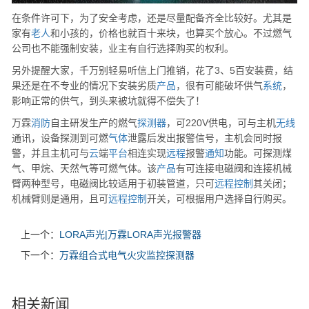
在条件许可下，为了安全考虑，还是尽量配备齐全比较好。尤其是
家有
老人
和小孩的，价格也就百十来块，也算买个放心。不过燃气
公司也不能强制安装，业主有自行选择购买的权利。
另外提醒大家，千万别轻易听信上门推销，花了3、5百安装费，结
果还是在不专业的情况下安装劣质
产品
，很有可能破坏供气
系统
，
影响正常的供气，到头来被坑就得不偿失了！
万霖
消防
自主研发生产的燃气
探测器
，可220V供电，可与主机
无线
通讯，设备探测到可燃
气体
泄露后发出报警信号，主机会同时报
警，并且主机可与
云
端
平台
相连实现
远程
报警
通知
功能。可探测煤
气、甲烷、天然气等可燃气体。该
产品
有可连接电磁阀和连接机械
臂两种型号，电磁阀比较适用于初装管道，只可
远程
控制
其关闭；
机械臂则是通用，且可
远程
控制
开关，可根据用户选择自行购买。
上一个：
LORA声光|万霖LORA声光报警器
下一个：
万霖组合式电气火灾监控探测器
相关新闻