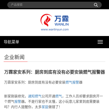
导航菜单
导
航
菜
企业新闻
单
万霖家安系列：厨房到底有没有必要安装燃气报警器
万霖家安系列：厨房到底有没有必要安装
燃气
报警
器
新家刚装修完，
通知
燃气
公司开通
燃气
，工作人员却要求厨房开一
个燃气
报警
器。不是行家也不太懂，这小玩意儿家里到底需要装
吗？内行人提醒你，太多
家庭
做错了！