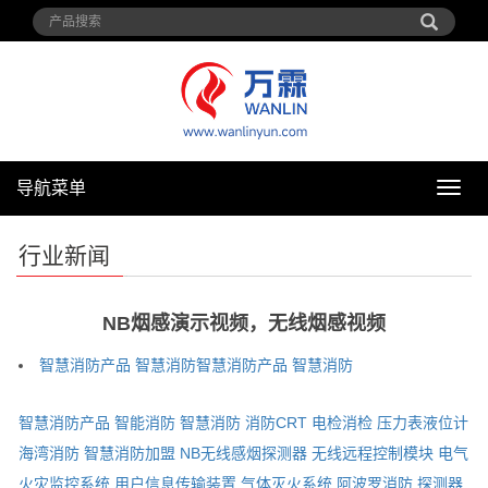
导航菜单
导
航
菜
行业新闻
单
NB烟感演示视频，无线烟感视频
智慧消防产品
智慧消防
智慧消防产品
智慧消防
智慧消防产品
智能消防
智慧消防
消防CRT
电检消检
压力表液位计
海湾消防
智慧消防加盟
NB无线感烟探测器
无线远程控制模块
电气
火灾监控系统
用户信息传输装置
气体灭火系统
阿波罗消防
探测器