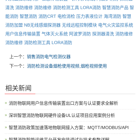
清洗
消防维修
消防维修
消防检测工具
LORA消防
智慧消防产品
智
能消防
智慧消防
消防CRT
电检消检
压力表液位计
海湾消防
智慧
消防加盟
NB无线感烟探测器
无线远程控制模块
电气火灾监控系统
用户信息传输装置
气体灭火系统
阿波罗消防
探测器清洗
消防维修
消防维修
消防检测工具
LORA消防
上一个：
销售消防电气检测仪器
下一个：
消防检测设备烟枪使用视频,烟枪视频使用
相关新闻
消防物联网用户信息传输装置出口方案与认证要求全解析
深圳智慧消防物联网硬件设备UL认证项目应用案例分析
智慧消防政策加速落地物联网接入方案：MQTT/MODBUS/API
智慧消防智能运维平台开发安装调试与技术参数详解