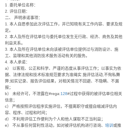
1 .委托单位名称：
2. 评估日期：
二、 声明承诺事项：
1. 本人自愿参加此次评估工作，并已知晓有关工作内容、要求及规
定。
2. 本人及所在评估单位与委托单位发生无行政、经济、商务及其他
利益关系。
3. 本人及所在评估单位未向该被评估单位提供过与消防设计、施
工、监理和其他消防技术服务活动有关的服务。
4. 本人承诺：
a） 以客观、公正和科学、严谨的态度从事评估工作；以事实为依
据、法律法规和技术标准规范要求为准绳实 施评估活动,不徇私舞
弊;如实记录、报告评估结果，对相关情况不回避、不隐瞒、不漏
报；
b） 未经许可，不泄露在#rega:
128
#过程中获得的被评估单位相关
信息；
c） 严格按照评估程序实施评估，不擅离职守或擅自缩减评估内
容、程序、过程和时间；
d） 不利用评估工作便利为个人和他人谋取不正当利益；
e） 不从事任何营利性活动，如对被评估机构进行咨询、
培训
或推