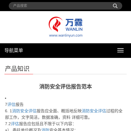
导航菜单
导
航
菜
产品知识
单
消防安全评估报告范本
7
评估
报告
6. 1
消防安全评估
报告应全面、概括地反映
消防安全评估
过程的全
部工作，文字简洁，数据准确，资料 详细可靠。
7.2
评估
报告应包括且不限于以下内容：
a） 委托单位概况及
消防
安全基本情况；