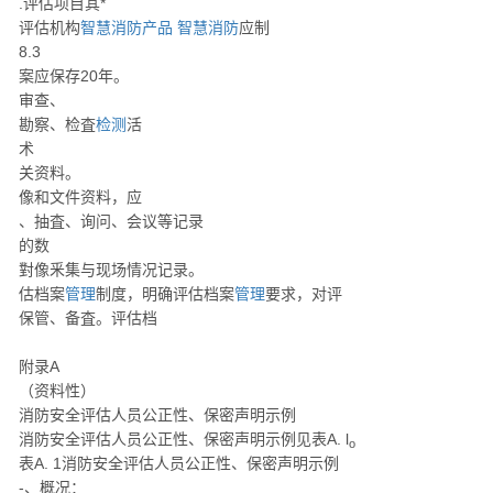
.评估项目其*
评估机构
智慧消防产品
智慧消防
应制
8.3
案应保存20年。
审查、
勘察、检査
检测
活
术
关资料。
像和文件资料，应
、抽査、询问、会议等记录
的数
對像釆集与现场情况记录。
估档案
管理
制度，明确评估档案
管理
要求，对评
保管、备査。评估档
附录A
（资料性）
消防安全评估人员公正性、保密声明示例
消防安全评估人员公正性、保密声明示例见表A. l
o
表A. 1消防安全评估人员公正性、保密声明示例
-、概况：