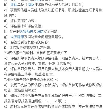
b）
评估
单位《
消防
技术服务机构录入信息》打印件；
c） 项目评估组人员组成及其注册证书号、职业技能鉴定证书号和
影印件；
d） 评估范围和内容；
e） 评估要求和评估依据；
f） 存在的
火灾
隐患
及
消防
安全问题；
g）
火灾
隐患
及消防安全问题整改建议；
h） 会议签到等其他相关内容；
i） 评估报告格式见本标准附录。
7.3评估报告的编制、审核和签发要求如下：
a） 评估组单项负责人编制评估报告，项目负责人、技术负责人、
法定代表人分别校核、审核、签发 评估报告；
b） 评估单项负责人、项目负责人和技术负责人等注册执业人员应
在评估报告上签字，加盖注 册章。
7.4评估报告的作废与修改要求如下：
a） 发现已完成的评估报告有错误的，评估单位可作废或修改评估
报告，重新编制签发；
b） 修改后的评估报告应重新生成新的报告号并生成新的编码（新
报告号为原报告号加后缀一1、 一2 等）；
c） 原报告应保留在评估机构的项目评估档案中，并在备注栏中注