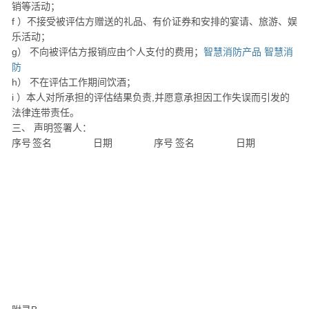
销等活动；
f ）不接受被评估方赠送的礼品、有价证券和安排的宴请、旅游、娱
乐活动；
g） 不向被评估方报销应由个人支付的费用；
智慧消防产品
智慧消
防
h） 不在评估工作期间饮酒；
i ）本人对所承担的评估结果负责,并愿意承担因工作失误而引发的
法律连带责任。
三、 声明签署人：
序号
签名
日期
序号
签名
日期