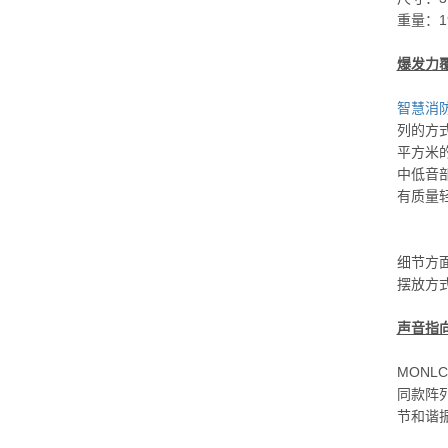
重量：19
爆发力覆
智慧消
列的方
平方米
中低音
有质量
细节方
摆放方
声音指向
MON
同款阵
节和谐