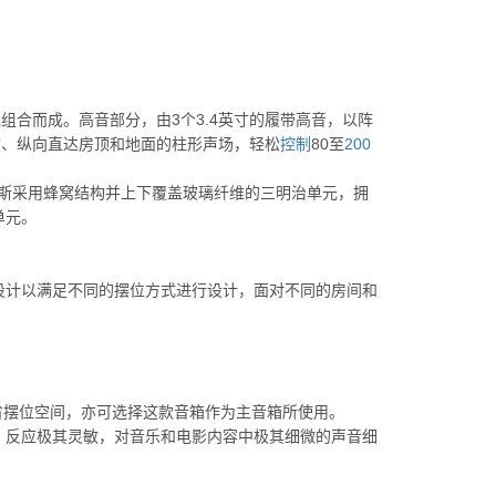
组合而成。高音部分，由3个3.4英寸的履带高音，以阵
度、纵向直达房顶和地面的柱形声场，轻松
控制
80至
200
迈柯斯采用蜂窝结构并上下覆盖玻璃纤维的三明治单元，拥
单元。
设计以满足不同的摆位方式进行设计，面对不同的房间和
节省摆位空间，亦可选择这款音箱作为主音箱所使用。
，反应极其灵敏，对音乐和电影内容中极其细微的声音细