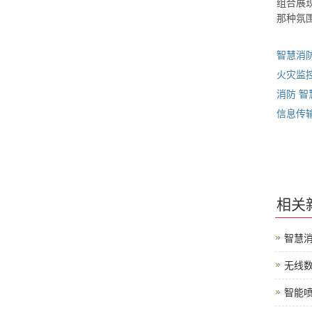
组合展
那种氛
智慧消
火灾监
消防
智
信息传
相关
智慧
无线
智能喷