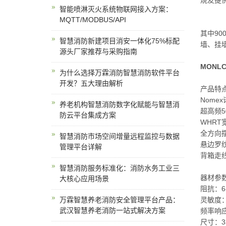
烧友提
智能喷淋灭火系统物联网接入方案：
MQTT/MODBUS/API
其中9
智慧消防新建项目消安一体化75%标配
墙、挂
源头厂家推荐与采购指南
MONL
为什么选择万霖消防智慧消防软件平台
开发？五大理由解析
产品特
Nome
养老机构智慧消防数字化赋能与智慧消
超高频5
防云平台集成方案
WHRT
全方向
智慧消防市场空间增量远程监控与数据
悬边罗
管理平台详解
背箱走
智慧消防服务标准化：消防水务工业三
器材参
大核心应用场景
阻抗：6
万霖智慧养老消防安全管理平台产品：
灵敏度：
武汉智慧养老消防一站式解决方案
频率响应：
尺寸：33