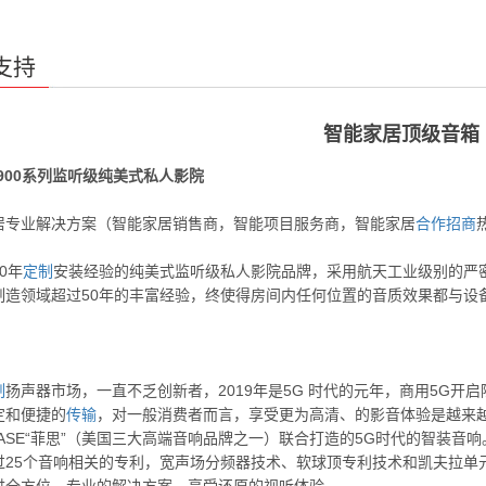
支持
智能家居顶级音箱
900
系列监听级纯美式私人影院
居专业解决方案（智能家居销售商，智能项目服务商，智能家居
合作
招商
0年
定制
安装经验的纯美式监听级私人影院品牌，采用航天工业级别的严
制造领域超过50年的丰富经验，终使得房间内任何位置的音质效果都与设
制
扬声器市场，一直不乏创新者，2019年是5G 时代的元年，商用5G开
定和便捷的
传输
，对一般消费者而言，享受更为高清、的影音体验是越来
ASE“菲思”（美国三大高端音响品牌之一）联合打造的5G时代的智装音响
过25个音响相关的专利，宽声场分频器技术、软球顶专利技术和凯夫拉单