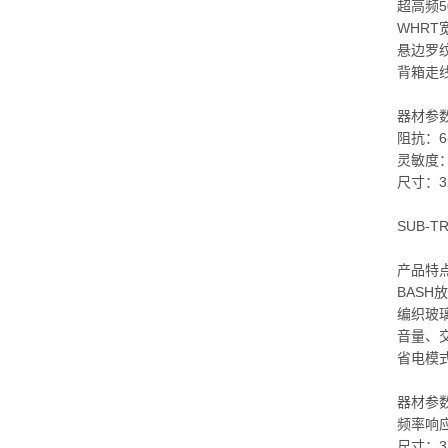
超高频5
WHRT
悬边罗
背箱走
器材参
阻抗：6
灵敏度：
尺寸：32
SUB-T
产品特
BASH
编织玻
音量、
省电模
器材参
频率响应
尺寸：37.