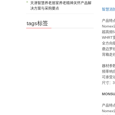
天津智慧养老居家养老精神关怀产品解
决方案与采购要点
智慧消
产品特
tags标签
Nome
超高频5
WHRT
全方向
悬边罗
背箱走
器材参
频率响应：
可承受功
尺寸：37
MONS
产品特
Nome