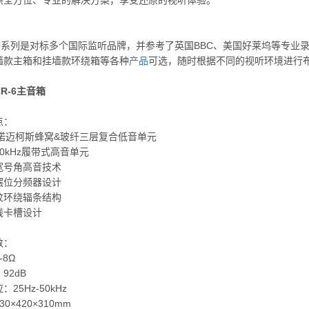
供全方位、专业的解决方案，享受还原的视听体验。
00系列是对标多个国际监听品牌，并参考了英国BBC、美国好莱坞等专业
墙款主箱和挂墙款环绕箱等各种
产品
可选，随时根据不同的视听环境进行
CR-6主音箱
点：
x诺迈柯斯蜂窝&玻纤三层复合低音单元
0kHz履带式高音单元
宽号角高音技术
摆位分频器设计
纹环绕辐条结构
线卡槽设计
数：
-8Ω
92dB
25Hz-50kHz
0×420×310mm