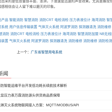
现出来的是低音量感丰盈、澎湃，下潜速度迅速的声音效果。尤其是展现
围感相信会让人留下难以磨灭的印象。
防产品
智能消防
智慧消防
消防CRT
电检消检
压力表液位计
海湾消防
智
控系统
用户信息传输装置
气体灭火系统
阿波罗消防
探测器清洗
消防维修
慧消防
消防CRT
电检消检
压力表液位计
海湾消防
智慧消防加盟
NB无
输装置
气体灭火系统
阿波罗消防
探测器清洗
消防维修
消防维修
消防检
上一个：
广东省智慧用电系统
新闻
消防智能运维平台开发低功耗长续航技术解析
数显压力表万霖消防源头供货商品质保障
淋灭火系统物联网接入方案：MQTT/MODBUS/API