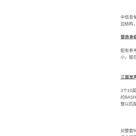
中低音
边结构
营造身临
配有参
小，能
三面发声
3个1
的BAS
整以匹
对整套