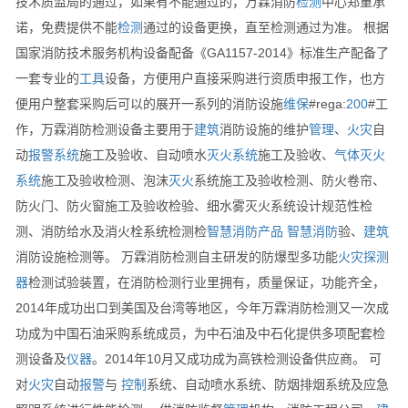
技术质监局的通过，如果有不能通过的，万霖消防
检测
中心郑重承
诺，免费提供不能
检测
通过的设备更换，直至检测通过为准。 根据
国家消防技术服务机构设备配备《GA1157-2014》标准生产配备了
一套专业的
工具
设备，方便用户直接采购进行资质申报工作，也方
便用户整套采购后可以的展开一系列的消防设施
维保
#rega:
200
#工
作，万霖消防检测设备主要用于
建筑
消防设施的维护
管理
、
火灾
自
动
报警
系统
施工及验收、自动喷水
灭火
系统
施工及验收、
气体
灭火
系统
施工及验收检测、泡沫
灭火
系统施工及验收检测、防火卷帘、
防火门、防火窗施工及验收检验、细水雾灭火系统设计规范性检
测、消防给水及消火栓系统检测检
智慧消防产品
智慧消防
验、
建筑
消防设施检测等。 万霖消防检测自主研发的防爆型多功能
火灾
探测
器
检测试验装置，在消防检测行业里拥有，质量保证，功能齐全，
2014年成功出口到美国及台湾等地区，今年万霖消防检测又一次成
功成为中国石油采购系统成员，为中石油及中石化提供多项配套检
测设备及
仪器
。2014年10月又成功成为高铁检测设备供应商。 可
对
火灾
自动
报警
与
控制
系统、自动喷水系统、防烟排烟系统及应急