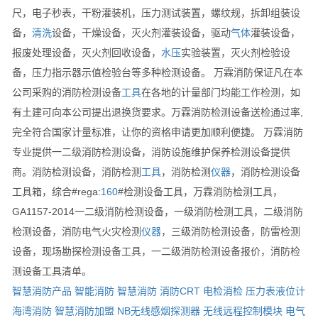
尺，电子秒表，干粉灌装机，压力测试装置，螺纹规，拆卸组装设
备，
清洗
设备，干燥设备，灭火剂灌装设备，驱动
气体
灌装设备，
报废处理设备，灭火剂回收设备，
水压
实验装置，灭火剂检验设
备，压力指示器示值检验台等多种检测设备。 万霖消防保证凡在本
公司采购的消防检测设备
工具
在各地的计量部门均能工作检测，如
有土建可向本公司提出退换货要求。万霖消防检测设备送检通过率,
完全符合国家计量标准，让你的资格申请更加顺利便捷。 万霖消防
专业提供一二级消防检测设备，消防设施维护保养检测设备提供
商。消防检测设备，消防检测
工具
，消防检测
仪器
，消防检测设备
工具箱，综合#rega:
160
#检测设备工具，万霖消防检测工具，
GA1157-2014一二级消防检测设备，一级消防检测工具，二级消防
检测设备，消防电气火灾检测
仪器
，三级消防检测设备，防雷检测
设备，现场勘探检测设备工具，一二级消防检测设备报价，消防检
测设备工具清单。
智慧消防产品
智能消防
智慧消防
消防CRT
电检消检
压力表液位计
海湾消防
智慧消防加盟
NB无线感烟探测器
无线远程控制模块
电气