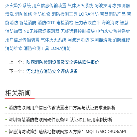
火灾监控系统
用户信息传输装置
气体灭火系统
阿波罗消防
探测器
清洗
消防维修
消防维修
消防检测工具
LORA消防
智慧消防产品
智
能消防
智慧消防
消防CRT
电检消检
压力表液位计
海湾消防
智慧
消防加盟
NB无线感烟探测器
无线远程控制模块
电气火灾监控系统
用户信息传输装置
气体灭火系统
阿波罗消防
探测器清洗
消防维修
消防维修
消防检测工具
LORA消防
上一个：
陕西消防检测设备及安全评估软件报价
下一个：
河北地方消防安全评估设备
相关新闻
消防物联网用户信息传输装置出口方案与认证要求全解析
深圳智慧消防物联网硬件设备UL认证项目应用案例分析
智慧消防政策加速落地物联网接入方案：MQTT/MODBUS/API