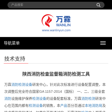
导航菜单
导
航
菜
技术支持
单
陕西消防检查监督箱消防检测工具
万霖
消防
检测设备
研发中心，针对此次标准进行设备配置调整，本
次调整后完全符合国家GA 1157-2014（国标） 一、二、三级全套
消防
设施维护保养
检测设备
的设备配套标准，万霖
消防
检测
研发中
心在范围内都有
检测设备
的销售，本
产品
百分百通过
本地
消防局
及