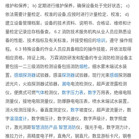
维护和保养； b) 定期进行维护保养，确保设备处于完好状态； c)
依法需要计量检定、校准的设备,应按时进行计量检定、校准； d)
建立设备管理档案，设备的技术资料、说明书、合格证、维修和计
量检定记录应存档备查。 6.2 消防技术服务机构从业人员应熟悉设
备的性能、技术指标及有关标准，并接受相应的
培训
，遵守 操作规
程。 6.3 特殊设备的作业人员应具备相应的操作技能，并依法取得
相应资格，持证上岗。 万霖消防研发和配备的专业消防检测设备主
要包括一二三级消防检测设备包括消防
烟枪
，细水雾末端试水装
置，
感烟
探测器
试验器，感温
探测器
试验器，现行光束
感烟
探测器
滤光片，火焰探测器试验器，
漏电
电流检测仪，超声波泄露检测
仪，便携式可燃
气体
检测仪，
数字
压力表
，
数字
万用表，绝缘电阻
测量仪，接地电阻测量仪，防爆静电电压表，喷水末端试水装置，
消火栓测压接头，垂直度测定仪，
数字
坡度仪，超声波流量计，数
字
温湿度计
，数字微压计，数字风速仪，数字声级计，数字照度
计，激光测距
智慧消防产品
智慧消防
仪，强光手电，数字测力计，
推拉力计，高精度电子秤，直角尺，钢直尺，数显游标卡尺，钢卷