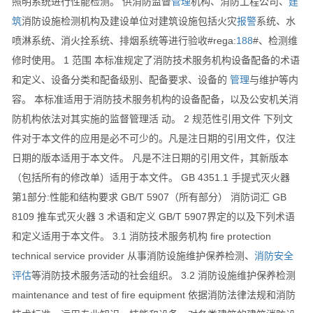
照明系统进行性能检测。 供消防监督
管理
机构、消防工程公司、
建
筑
消防设施检测机构及建设单位对建筑设施包括火灾
报警
系统、水
喷淋系统、消火拴系统、排烟系统等进行验收#rega:
188
#、检测维
修时使用。 1 范围 本标准规定了消防技术服务机构设备配备的术语
和定义、设备分类和配备级别、配备要求、设备的
管理
与维护等内
容。 本标准适用于消防技术服务机构的设备配备，以及公安机关消
防机构依法对其实施的监督管理活 动。 2 规范性引用文件 下列文
件对于本文件的应用是必不可少的。凡是注日期的引用文件，仅注
日期的版本适用于本文件。 凡是不注日期的引用文件，其新版本
（包括所有的修改单）适用于本文件。 GB 4351.1 手提式灭火器
第1部分:性能和结构要求 GB/T 5907（所有部分） 消防词汇 GB
8109 推车式灭火器 3 术语和定义 GB/T 5907界定的以及下列术语
和定义适用于本文件。 3.1 消防技术服务机构 fire protection
technical service provider 从事消防设施维护保养检测、
消防安全
评估
等消防技术服务活动的社会组织。 3.2 消防设施维护保养检测
maintenance and test of fire equipment 依据消防法律法规和消防