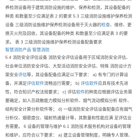
养检测设备用于建筑消防设施的维护、保养和检测，其设备配备的
种类 和数量至少应满足表 2 的要求 5.3 三级消防设施维护保养检测
设备 三级消防设施维护保养检测设备用于灭火器的
检查
、维修、更
换灭火剂及回收，其设备配备的种类 和数量至少应满足表 3 的要
求。 表 3 三级消防设施维护保养检测设备配备要求
智慧消防产品
智慧消防
5.4 消防安全评估设备 消防安全评估设备用于区域消防安全评估、
社会单位消防安全评估、大型活动消防安全评估、特殊 消防设计方
案安全
评估
等，其设备配备应满足以下要求： a) 有专门的计算设
备，并满足
评估
软件
流畅运行需要； b)
评估
软件
应具有技术先进
性，符合知识产权法规要求； c) 评估
软件
的种类应根据评估业务需
要确定，如人员疏散能力模拟分析软件、烟气流动模拟分析 软件、
结构安全计算分析软件等； d) 一级消防安全评估设备配备应有烟气
分析仪、烟密度仪、辐射热通量计等，其数量和性能应满 足评估业
务需要。 6 设备的管理与维护 6.1 消防技术服务机构对设备的管理
和维护，应符合以下要求： a) 建立设备管理制度，明确专人管理、