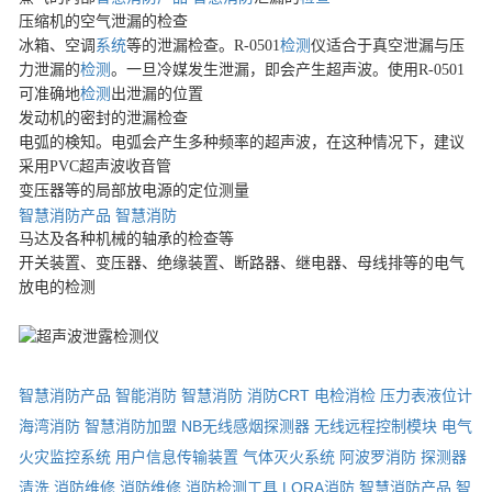
压缩机的空气泄漏的检查
冰箱、空调
系统
等的泄漏检查。R-0501
检测
仪适合于真空泄漏与压
力泄漏的
检测
。一旦冷媒发生泄漏，即会产生超声波。使用R-0501
可准确地
检测
出泄漏的位置
发动机的密封的泄漏检查
电弧的検知。电弧会产生多种频率的超声波，在这种情况下，建议
采用PVC超声波收音管
变压器等的局部放电源的定位测量
智慧消防产品
智慧消防
马达及各种机械的轴承的检查等
开关装置、变压器、绝缘装置、断路器、继电器、母线排等的电气
放电的检测
智慧消防产品
智能消防
智慧消防
消防CRT
电检消检
压力表液位计
海湾消防
智慧消防加盟
NB无线感烟探测器
无线远程控制模块
电气
火灾监控系统
用户信息传输装置
气体灭火系统
阿波罗消防
探测器
清洗
消防维修
消防维修
消防检测工具
LORA消防
智慧消防产品
智