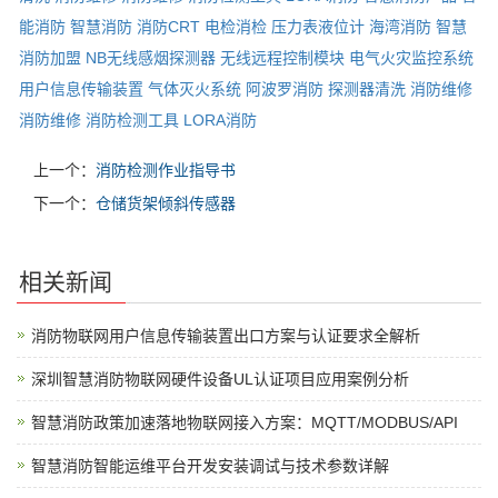
能消防
智慧消防
消防CRT
电检消检
压力表液位计
海湾消防
智慧
消防加盟
NB无线感烟探测器
无线远程控制模块
电气火灾监控系统
用户信息传输装置
气体灭火系统
阿波罗消防
探测器清洗
消防维修
消防维修
消防检测工具
LORA消防
上一个：
消防检测作业指导书
下一个：
仓储货架倾斜传感器
相关新闻
消防物联网用户信息传输装置出口方案与认证要求全解析
深圳智慧消防物联网硬件设备UL认证项目应用案例分析
智慧消防政策加速落地物联网接入方案：MQTT/MODBUS/API
智慧消防智能运维平台开发安装调试与技术参数详解