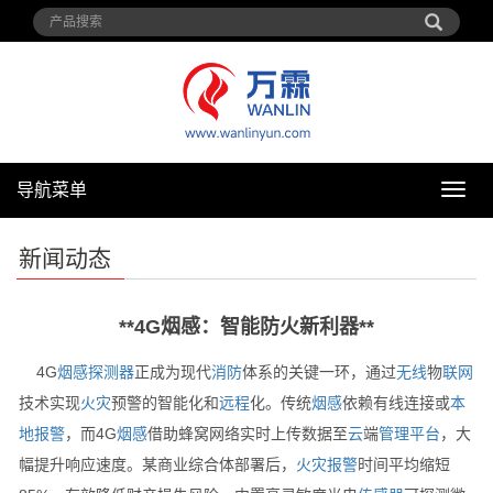
导航菜单
导
航
菜
新闻动态
单
**4G烟感：智能防火新利器**
4G
烟感
探测器
正成为现代
消防
体系的关键一环，通过
无线
物
联网
技术实现
火灾
预警的智能化和
远程
化。传统
烟感
依赖有线连接或
本
地
报警
，而4G
烟感
借助蜂窝网络实时上传数据至
云
端
管理
平台
，大
幅提升响应速度。某商业综合体部署后，
火灾
报警
时间平均缩短