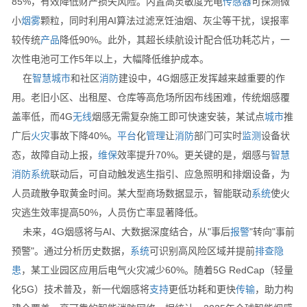
85%，有效降低财产损失风险。内置高灵敏度光电
传感器
可探测微
小
烟雾
颗粒，同时利用AI算法过滤烹饪油烟、灰尘等干扰，误报率
较传统
产品
降低90%。此外，其超长续航设计配合低功耗芯片，一
次性电池可工作5年以上，大幅降低维护成本。
在
智慧
城市
和社区
消防
建设中，4G烟感正发挥越来越重要的作
用。老旧小区、出租屋、仓库等高危场所因布线困难，传统烟感覆
盖率低，而4G
无线
烟感无需复杂施工即可快速安装，某试点
城市
推
广后
火灾
事故下降40%。
平台
化
管理
让
消防
部门可实时
监测
设备状
态，故障自动上报，
维保
效率提升70%。更关键的是，烟感与
智慧
消防
系统
联动后，可自动触发逃生指引、应急照明和排烟设备，为
人员疏散争取黄金时间。某大型商场数据显示，智能联动
系统
使火
灾逃生效率提高50%，人员伤亡率显著降低。
未来，4G烟感将与AI、大数据深度结合，从"事后
报警
"转向"事前
预警"。通过分析历史数据，
系统
可识别高风险区域并提前
排查
隐
患
，某工业园区应用后电气火灾减少60%。随着5G RedCap（轻量
化5G）技术普及，新一代烟感将
支持
更低功耗和更快
传输
，助力构