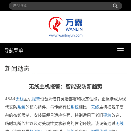
导航菜单
导
航
菜
新闻动态
单
无线主机报警：智能安防新趋势
&&&&
无线
主机
报警
设备凭借其灵活部署和稳定性能，正逐渐成为现
代安防
系统
的核心组件。与传统有线
系统
相比，
无线
主机摆脱了复
杂的布线限制，安装简便且适应性强，特别适用于老旧
建筑
改造、
临时场所监控以及对美观性要求较高的住宅环境。该设备通过
无线