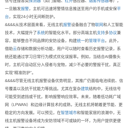
信号连接各类
探测器
（如门窗磁、
红外
感应器、
烟雾
传感器
等），
一旦触发
报警
，主机可迅速将警情信息推送至用户的手机或安保
平
台
，实现24小时无间断防护。
&&&&从技术层面来看，无线主机
报警
设备融合了物
联网
和人工智能
技术，大幅提升了
系统
的智能化水平。部分高端主机
支持
多
协议
兼
容，能够整合不同品牌的安防设备，构建
统一
的
管理
平台
。此外，
借助
云
存储和数据分析功能，用户可以随时查看历史报警记录，系
统还能通过学习日常行为模式优化误报率。例如，当结合AI摄像头
时，主机可自动区分入侵者与宠物，减少不必要的警报干扰，真正
实现“精准防护”。
&&&&尽管无线主机报警设备优势明显，其推广仍面临电池续航、信
号覆盖以及抗干扰能力等挑战。尤其在复杂
建筑
结构中，无线信号
可能受到遮挡或干扰，影响报警响应效率。未来，随着低功耗广域
网（LPWAN）和边缘计算技术的成熟，无线主机将朝着更节能、更
稳定的方向发展。可以预见，在
智慧
城市
和智能家居的浪潮中，无
线主机报警设备将成为安防领域不可或缺的一环，为用户提供更便