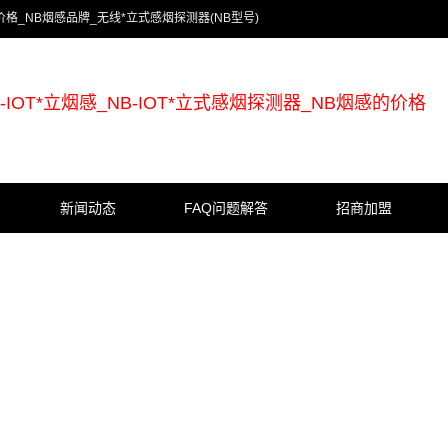
感的价格_NB烟感品牌_无线*立式感烟探测器(NB型号)
B-IOT*立烟感_NB-IOT*立式感烟探测器_NB烟感的价格
新闻动态
FAQ问题解答
招商加盟