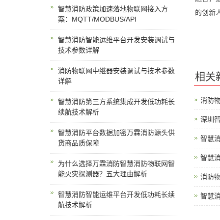
智慧消防政策加速落地物联网接入方
的创新
案：MQTT/MODBUS/API
智慧消防智能运维平台开发安装调试与
技术参数详解
消防物联网中继器安装调试与技术参数
相关
详解
消防
智慧消防第三方系统集成开发低功耗长
续航技术解析
深圳
智慧消防平台数据加密万霖消防源头供
智慧消
货商品质保障
智慧
为什么选择万霖消防智慧消防物联网智
能火灾探测器？五大理由解析
消防
智慧消防智能运维平台开发低功耗长续
智慧
航技术解析