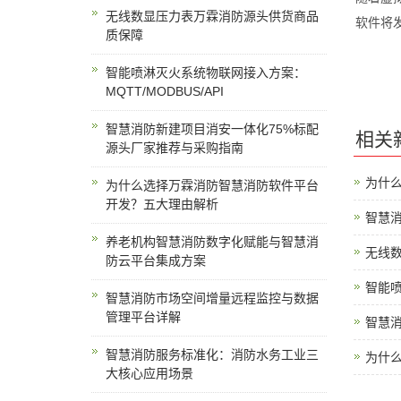
无线数显压力表万霖消防源头供货商品
软件将
质保障
智能喷淋灭火系统物联网接入方案：
MQTT/MODBUS/API
智慧消防新建项目消安一体化75%标配
相关
源头厂家推荐与采购指南
为什
为什么选择万霖消防智慧消防软件平台
开发？五大理由解析
智慧
养老机构智慧消防数字化赋能与智慧消
无线
防云平台集成方案
智能喷
智慧消防市场空间增量远程监控与数据
管理平台详解
智慧
智慧消防服务标准化：消防水务工业三
为什
大核心应用场景