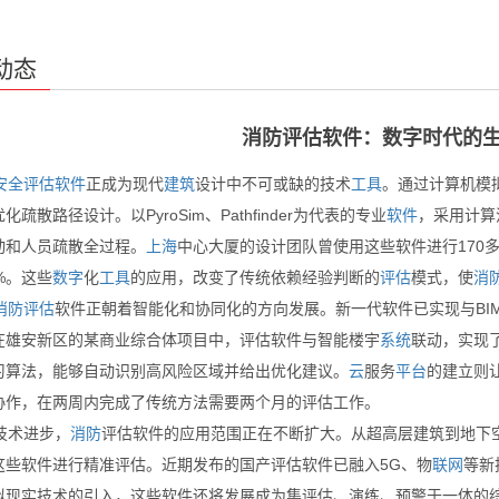
动态
消防评估软件：数字时代的
安全评估
软件
正成为现代
建筑
设计中不可或缺的技术
工具
。通过计算机模
化疏散路径设计。以PyroSim、Pathfinder为代表的专业
软件
，采用计算
动和人员疏散全过程。
上海
中心大厦的设计团队曾使用这些软件进行170
%。这些
数字
化
工具
的应用，改变了传统依赖经验判断的
评估
模式，使
消
消防
评估
软件正朝着智能化和协同化的方向发展。新一代软件已实现与BI
在雄安新区的某商业综合体项目中，评估软件与智能楼宇
系统
联动，实现了
习算法，能够自动识别高风险区域并给出优化建议。
云
服务
平台
的建立则
协作，在两周内完成了传统方法需要两个月的评估工作。
术进步，
消防
评估软件的应用范围正在不断扩大。从超高层建筑到地下
这些软件进行精准评估。近期发布的国产评估软件已融入5G、物
联网
等新
拟现实技术的引入，这些软件还将发展成为集评估、演练、预警于一体的