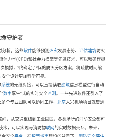
生命守护者
拟分析，这些
软件
能够预测
火灾
发展态势、
评估
建筑
防火
流体力学(CFD)和社会力模型等先进技术，可以精确模拟
多次模拟，*终确定了*优的防火分区方案，将疏散时间缩
防
安全设计更加科学可靠。
M
系统
的无缝对接，可以直接读取
建筑
信息模型进行自动
"
数字
孪生"式的实时安全
监测
。一些先进软件还引入了
让多个专业团队可以协同工作，
北京
大兴机场项目就曾通
空间，从交通枢纽到工业园区，各类场所的消防安全都可
技术，可以实现与消防物
联网
的实时数据交互。未来，
综合安全
平台
。在
智慧
城市
建设的背景下，
消防安全评估