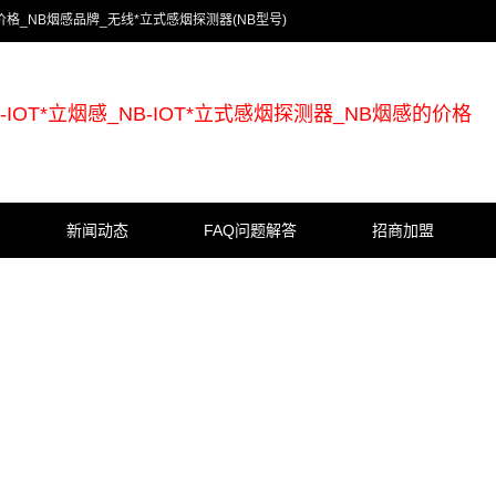
感的价格_NB烟感品牌_无线*立式感烟探测器(NB型号)
B-IOT*立烟感_NB-IOT*立式感烟探测器_NB烟感的价格
新闻动态
FAQ问题解答
招商加盟